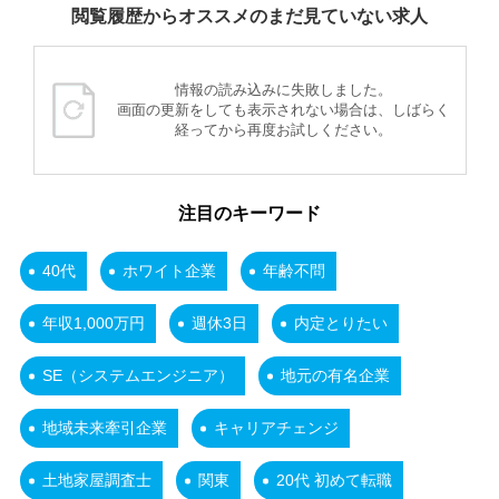
閲覧履歴からオススメのまだ見ていない求人
情報の読み込みに失敗しました。
画面の更新をしても表示されない場合は、しばらく
経ってから再度お試しください。
注目のキーワード
40代
ホワイト企業
年齢不問
年収1,000万円
週休3日
内定とりたい
SE（システムエンジニア）
地元の有名企業
地域未来牽引企業
キャリアチェンジ
土地家屋調査士
関東
20代 初めて転職