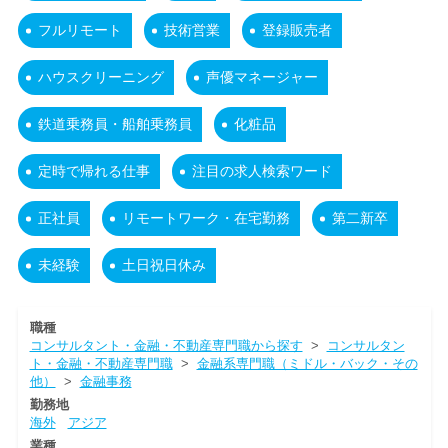
フルリモート
技術営業
登録販売者
ハウスクリーニング
声優マネージャー
鉄道乗務員・船舶乗務員
化粧品
定時で帰れる仕事
注目の求人検索ワード
正社員
リモートワーク・在宅勤務
第二新卒
未経験
土日祝日休み
職種
コンサルタント・金融・不動産専門職から探す
>
コンサルタン
ト・金融・不動産専門職
>
金融系専門職（ミドル・バック・その
他）
>
金融事務
勤務地
海外
アジア
業種