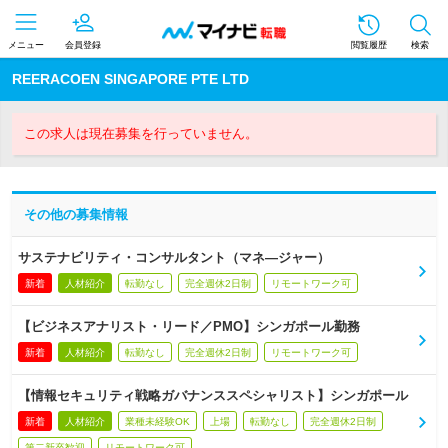
メニュー
会員登録
閲覧履歴
検索
REERACOEN SINGAPORE PTE LTD
この求人は現在募集を行っていません。
その他の募集情報
サステナビリティ・コンサルタント（マネ―ジャー）
新着
人材紹介
転勤なし
完全週休2日制
リモートワーク可
【ビジネスアナリスト・リード／PMO】シンガポール勤務
新着
人材紹介
転勤なし
完全週休2日制
リモートワーク可
【情報セキュリティ戦略ガバナンススペシャリスト】シンガポール
新着
人材紹介
業種未経験OK
上場
転勤なし
完全週休2日制
第二新卒歓迎
リモートワーク可