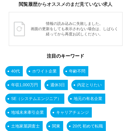
閲覧履歴からオススメのまだ見ていない求人
情報の読み込みに失敗しました。
画面の更新をしても表示されない場合は、しばらく
経ってから再度お試しください。
注目のキーワード
40代
ホワイト企業
年齢不問
年収1,000万円
週休3日
内定とりたい
SE（システムエンジニア）
地元の有名企業
地域未来牽引企業
キャリアチェンジ
土地家屋調査士
関東
20代 初めて転職