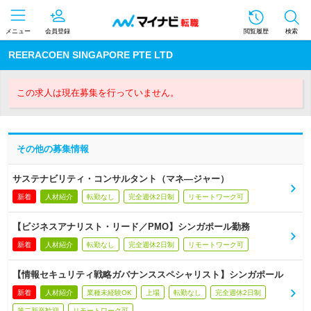
メニュー
会員登録
閲覧履歴
検索
REERACOEN SINGAPORE PTE LTD
この求人は現在募集を行っていません。
その他の募集情報
サステナビリティ・コンサルタント（マネ―ジャー）
新着
人材紹介
転勤なし
完全週休2日制
リモートワーク可
【ビジネスアナリスト・リード／PMO】シンガポール勤務
新着
人材紹介
転勤なし
完全週休2日制
リモートワーク可
【情報セキュリティ戦略ガバナンススペシャリスト】シンガポール
新着
人材紹介
業種未経験OK
上場
転勤なし
完全週休2日制
第二新卒歓迎
リモートワーク可