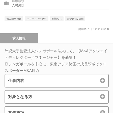
雇用形態
人材紹介
第二新卒歓迎
リモートワーク可
転勤なし
完全週休2日制
掲載終了日：2026/06/08
求人情報
外資大手監査法人シンガポール法人にて、【M&Aアソシエイ
トディレクター／マネージャー】を募集！
◎シンガポールを中心に、東南アジア諸国の成長領域でクロ
スボーダーM&A対応
仕事内容
対象となる方
募集要項