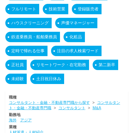
フルリモート
技術営業
登録販売者
ハウスクリーニング
声優マネージャー
鉄道乗務員・船舶乗務員
化粧品
定時で帰れる仕事
注目の求人検索ワード
正社員
リモートワーク・在宅勤務
第二新卒
未経験
土日祝日休み
職種
コンサルタント・金融・不動産専門職から探す
>
コンサルタン
ト・金融・不動産専門職
>
コンサルタント
>
M&A
勤務地
海外
アジア
業種
人材派遣・人材紹介