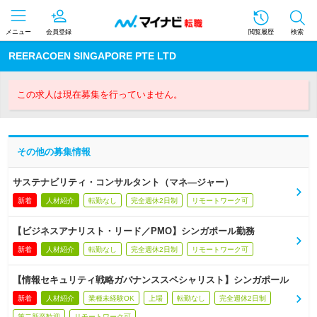
メニュー
会員登録
閲覧履歴
検索
REERACOEN SINGAPORE PTE LTD
この求人は現在募集を行っていません。
その他の募集情報
サステナビリティ・コンサルタント（マネ―ジャー）
新着
人材紹介
転勤なし
完全週休2日制
リモートワーク可
【ビジネスアナリスト・リード／PMO】シンガポール勤務
新着
人材紹介
転勤なし
完全週休2日制
リモートワーク可
【情報セキュリティ戦略ガバナンススペシャリスト】シンガポール
新着
人材紹介
業種未経験OK
上場
転勤なし
完全週休2日制
第二新卒歓迎
リモートワーク可