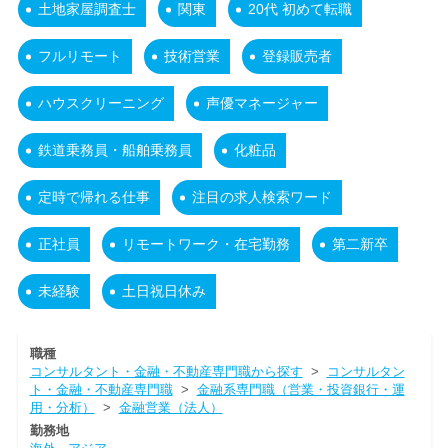
土地家屋調査士
関東
20代 初めて転職
フルリモート
技術営業
登録販売者
ハウスクリーニング
声優マネージャー
鉄道乗務員・船舶乗務員
化粧品
定時で帰れる仕事
注目の求人検索ワード
正社員
リモートワーク・在宅勤務
第二新卒
未経験
土日祝日休み
職種
コンサルタント・金融・不動産専門職から探す
>
コンサルタン
ト・金融・不動産専門職
>
金融系専門職（営業・投資銀行・運
用・分析）
>
金融営業（法人）
勤務地