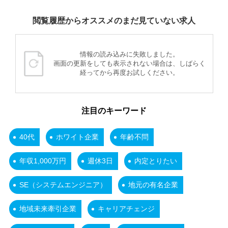
閲覧履歴からオススメのまだ見ていない求人
情報の読み込みに失敗しました。
画面の更新をしても表示されない場合は、しばらく
経ってから再度お試しください。
注目のキーワード
40代
ホワイト企業
年齢不問
年収1,000万円
週休3日
内定とりたい
SE（システムエンジニア）
地元の有名企業
地域未来牽引企業
キャリアチェンジ