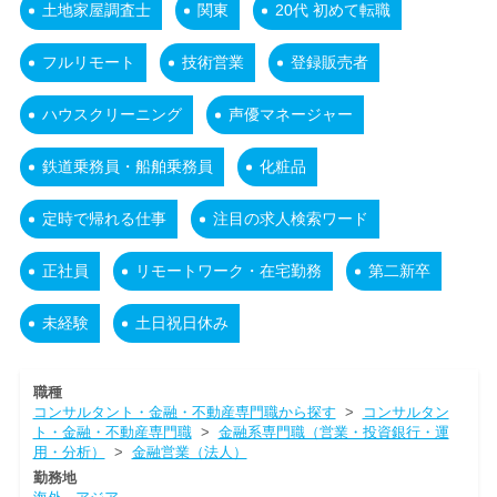
土地家屋調査士
関東
20代 初めて転職
フルリモート
技術営業
登録販売者
ハウスクリーニング
声優マネージャー
鉄道乗務員・船舶乗務員
化粧品
定時で帰れる仕事
注目の求人検索ワード
正社員
リモートワーク・在宅勤務
第二新卒
未経験
土日祝日休み
職種
コンサルタント・金融・不動産専門職から探す
>
コンサルタン
ト・金融・不動産専門職
>
金融系専門職（営業・投資銀行・運
用・分析）
>
金融営業（法人）
勤務地