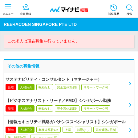
メニュー
会員登録
閲覧履歴
検索
REERACOEN SINGAPORE PTE LTD
この求人は現在募集を行っていません。
その他の募集情報
サステナビリティ・コンサルタント（マネ―ジャー）
新着
人材紹介
転勤なし
完全週休2日制
リモートワーク可
【ビジネスアナリスト・リード／PMO】シンガポール勤務
新着
人材紹介
転勤なし
完全週休2日制
リモートワーク可
【情報セキュリティ戦略ガバナンススペシャリスト】シンガポール
新着
人材紹介
業種未経験OK
上場
転勤なし
完全週休2日制
第二新卒歓迎
リモートワーク可