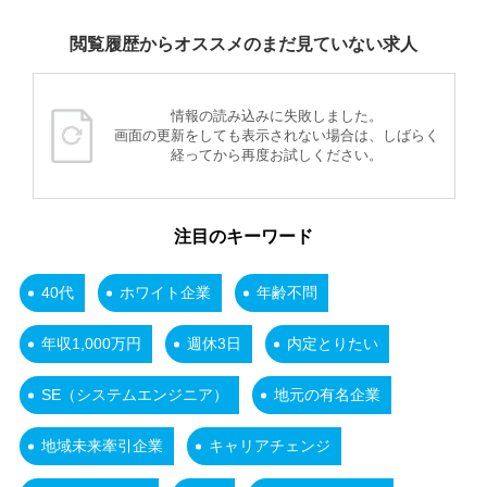
閲覧履歴からオススメのまだ見ていない求人
情報の読み込みに失敗しました。
画面の更新をしても表示されない場合は、しばらく
経ってから再度お試しください。
注目のキーワード
40代
ホワイト企業
年齢不問
年収1,000万円
週休3日
内定とりたい
SE（システムエンジニア）
地元の有名企業
地域未来牽引企業
キャリアチェンジ