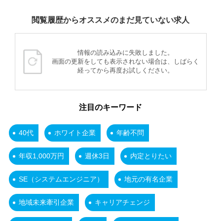
閲覧履歴からオススメのまだ見ていない求人
情報の読み込みに失敗しました。
画面の更新をしても表示されない場合は、しばらく
経ってから再度お試しください。
注目のキーワード
40代
ホワイト企業
年齢不問
年収1,000万円
週休3日
内定とりたい
SE（システムエンジニア）
地元の有名企業
地域未来牽引企業
キャリアチェンジ