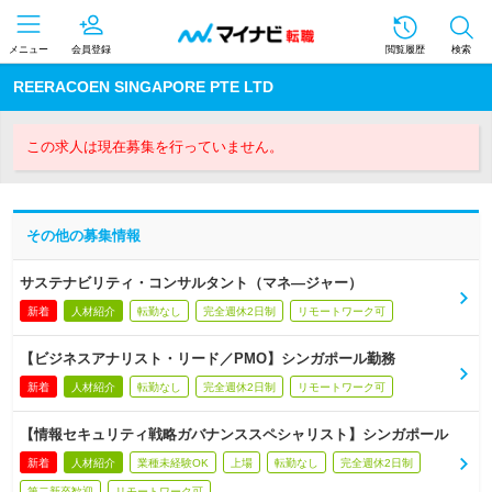
メニュー
会員登録
閲覧履歴
検索
REERACOEN SINGAPORE PTE LTD
この求人は現在募集を行っていません。
その他の募集情報
サステナビリティ・コンサルタント（マネ―ジャー）
新着
人材紹介
転勤なし
完全週休2日制
リモートワーク可
【ビジネスアナリスト・リード／PMO】シンガポール勤務
新着
人材紹介
転勤なし
完全週休2日制
リモートワーク可
【情報セキュリティ戦略ガバナンススペシャリスト】シンガポール
新着
人材紹介
業種未経験OK
上場
転勤なし
完全週休2日制
第二新卒歓迎
リモートワーク可