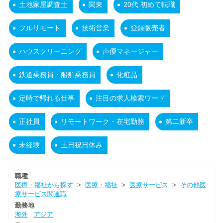
土地家屋調査士
関東
20代 初めて転職
フルリモート
技術営業
登録販売者
ハウスクリーニング
声優マネージャー
鉄道乗務員・船舶乗務員
化粧品
定時で帰れる仕事
注目の求人検索ワード
正社員
リモートワーク・在宅勤務
第二新卒
未経験
土日祝日休み
職種
医療・福祉から探す
>
医療・福祉
>
医療サービス
>
その他医
療サービス関連職
勤務地
海外
アジア