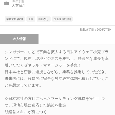
雇用形態
人材紹介
業種未経験OK
上場
転勤なし
完全週休2日制
掲載終了日：2026/07/20
求人情報
シンガポールなどで事業を拡大する日系アイウェア小売ブラ
ンドにて、現在、現地ビジネスを統括し、持続的な成長を牽
引いただくゼネラル・マネージャーを募集！
日本本社と密接に連携しながら、業務を推進していただき、
将来的には、段階的に完全な独立経営体制へ移行していくこ
とを想定しています。
◎日本本社の方針に沿ったマーケティング戦略を実行しつ
つ、現地市場に適応した施策を推進
◎経営スキルが身につく