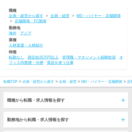
職種
企画・経営から探す
>
企画・経営
>
MD・バイヤー・店舗開発
>
店舗開発・FC開発
勤務地
海外
アジア
業種
人材派遣・人材紹介
特徴
転勤なし
固定給25万円以上
管理職・マネジメント経験歓迎
オ
フィス内禁煙・分煙
英語を使う仕事
転職TOP
企画・経営から探す
企画・経営
MD・バイヤー・店舗開発
店
職種から転職・求人情報を探す
勤務地から転職・求人情報を探す