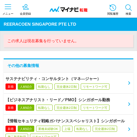
メニュー
会員登録
閲覧履歴
検索
REERACOEN SINGAPORE PTE LTD
この求人は現在募集を行っていません。
その他の募集情報
サステナビリティ・コンサルタント（マネ―ジャー）
新着
人材紹介
転勤なし
完全週休2日制
リモートワーク可
【ビジネスアナリスト・リード／PMO】シンガポール勤務
新着
人材紹介
転勤なし
完全週休2日制
リモートワーク可
【情報セキュリティ戦略ガバナンススペシャリスト】シンガポール
新着
人材紹介
業種未経験OK
上場
転勤なし
完全週休2日制
第二新卒歓迎
リモートワーク可