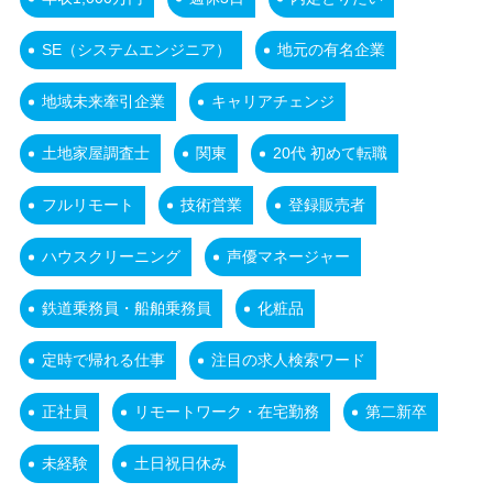
SE（システムエンジニア）
地元の有名企業
地域未来牽引企業
キャリアチェンジ
土地家屋調査士
関東
20代 初めて転職
フルリモート
技術営業
登録販売者
ハウスクリーニング
声優マネージャー
鉄道乗務員・船舶乗務員
化粧品
定時で帰れる仕事
注目の求人検索ワード
正社員
リモートワーク・在宅勤務
第二新卒
未経験
土日祝日休み