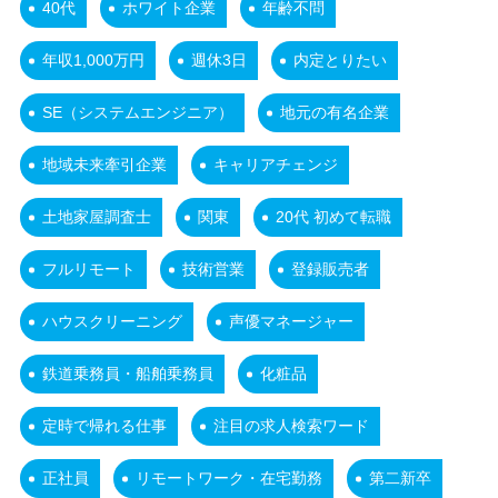
40代
ホワイト企業
年齢不問
年収1,000万円
週休3日
内定とりたい
SE（システムエンジニア）
地元の有名企業
地域未来牽引企業
キャリアチェンジ
土地家屋調査士
関東
20代 初めて転職
フルリモート
技術営業
登録販売者
ハウスクリーニング
声優マネージャー
鉄道乗務員・船舶乗務員
化粧品
定時で帰れる仕事
注目の求人検索ワード
正社員
リモートワーク・在宅勤務
第二新卒