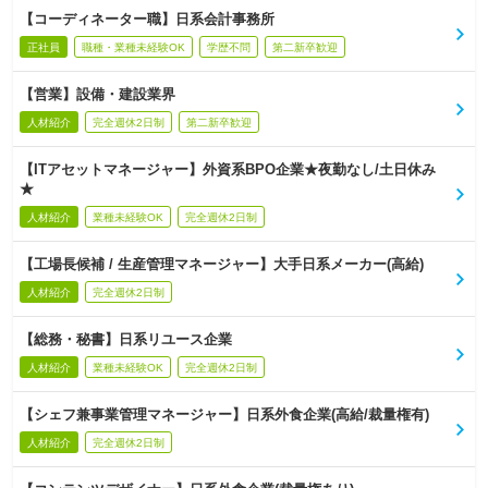
【コーディネーター職】日系会計事務所
正社員
職種・業種未経験OK
学歴不問
第二新卒歓迎
【営業】設備・建設業界
人材紹介
完全週休2日制
第二新卒歓迎
【ITアセットマネージャー】外資系BPO企業★夜勤なし/土日休み
★
人材紹介
業種未経験OK
完全週休2日制
【工場長候補 / 生産管理マネージャー】大手日系メーカー(高給)
人材紹介
完全週休2日制
【総務・秘書】日系リユース企業
人材紹介
業種未経験OK
完全週休2日制
【シェフ兼事業管理マネージャー】日系外食企業(高給/裁量権有)
人材紹介
完全週休2日制