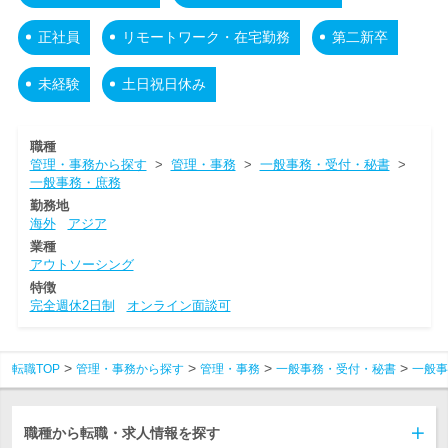
正社員
リモートワーク・在宅勤務
第二新卒
未経験
土日祝日休み
職種
管理・事務から探す
>
管理・事務
>
一般事務・受付・秘書
>
一般事務・庶務
勤務地
海外
アジア
業種
アウトソーシング
特徴
完全週休2日制
オンライン面談可
転職TOP
管理・事務から探す
管理・事務
一般事務・受付・秘書
一般事
職種から転職・求人情報を探す