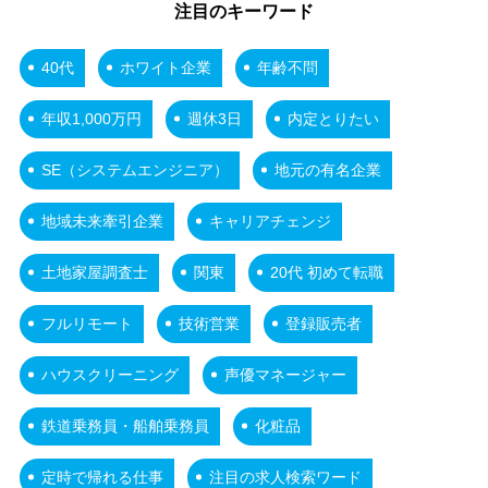
注目のキーワード
40代
ホワイト企業
年齢不問
年収1,000万円
週休3日
内定とりたい
SE（システムエンジニア）
地元の有名企業
地域未来牽引企業
キャリアチェンジ
土地家屋調査士
関東
20代 初めて転職
フルリモート
技術営業
登録販売者
ハウスクリーニング
声優マネージャー
鉄道乗務員・船舶乗務員
化粧品
定時で帰れる仕事
注目の求人検索ワード