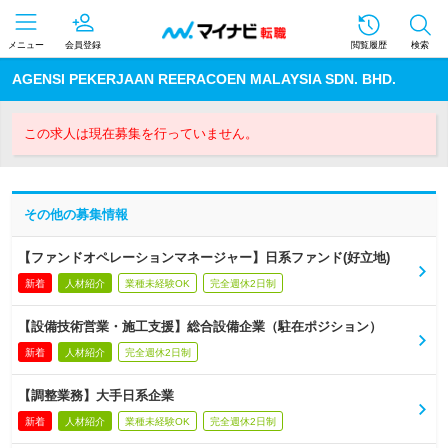
メニュー
会員登録
閲覧履歴
検索
AGENSI PEKERJAAN REERACOEN MALAYSIA SDN. BHD.
この求人は現在募集を行っていません。
その他の募集情報
【ファンドオペレーションマネージャー】日系ファンド(好立地)
新着
人材紹介
業種未経験OK
完全週休2日制
【設備技術営業・施工支援】総合設備企業（駐在ポジション）
新着
人材紹介
完全週休2日制
【調整業務】大手日系企業
新着
人材紹介
業種未経験OK
完全週休2日制