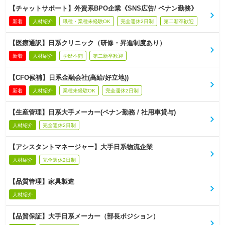
【チャットサポート】外資系BPO企業《SNS広告/ ペナン勤務》
新着
人材紹介
職種・業種未経験OK
完全週休2日制
第二新卒歓迎
【医療通訳】日系クリニック（研修・昇進制度あり）
新着
人材紹介
学歴不問
第二新卒歓迎
【CFO候補】日系金融会社(高給/好立地))
新着
人材紹介
業種未経験OK
完全週休2日制
【生産管理】日系大手メーカー(ペナン勤務 / 社用車貸与)
人材紹介
完全週休2日制
【アシスタントマネージャー】大手日系物流企業
人材紹介
完全週休2日制
【品質管理】家具製造
人材紹介
【品質保証】大手日系メーカー（部長ポジション）