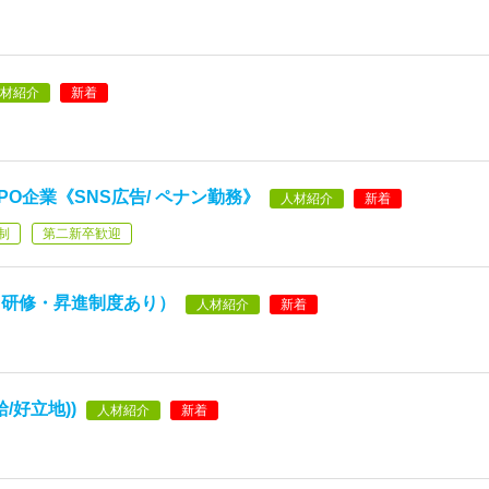
材紹介
新着
O企業《SNS広告/ ペナン勤務》
人材紹介
新着
制
第二新卒歓迎
（研修・昇進制度あり）
人材紹介
新着
/好立地))
人材紹介
新着