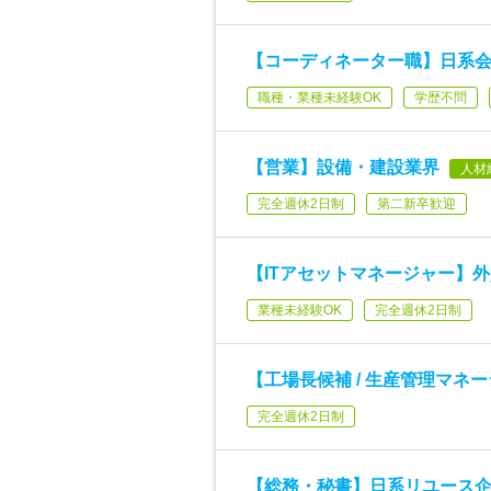
【コーディネーター職】日系
職種・業種未経験OK
学歴不問
【営業】設備・建設業界
人材
完全週休2日制
第二新卒歓迎
【ITアセットマネージャー】外
業種未経験OK
完全週休2日制
【工場長候補 / 生産管理マネ
完全週休2日制
【総務・秘書】日系リユース