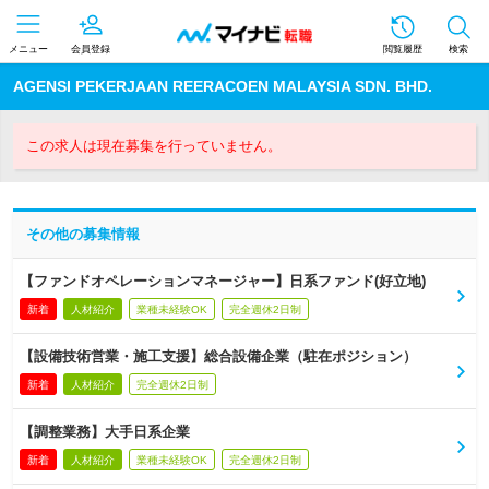
メニュー
会員登録
閲覧履歴
検索
AGENSI PEKERJAAN REERACOEN MALAYSIA SDN. BHD.
この求人は現在募集を行っていません。
その他の募集情報
【ファンドオペレーションマネージャー】日系ファンド(好立地)
新着
人材紹介
業種未経験OK
完全週休2日制
【設備技術営業・施工支援】総合設備企業（駐在ポジション）
新着
人材紹介
完全週休2日制
【調整業務】大手日系企業
新着
人材紹介
業種未経験OK
完全週休2日制