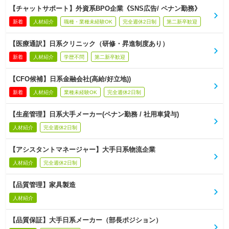
【チャットサポート】外資系BPO企業《SNS広告/ ペナン勤務》
新着
人材紹介
職種・業種未経験OK
完全週休2日制
第二新卒歓迎
【医療通訳】日系クリニック（研修・昇進制度あり）
新着
人材紹介
学歴不問
第二新卒歓迎
【CFO候補】日系金融会社(高給/好立地))
新着
人材紹介
業種未経験OK
完全週休2日制
【生産管理】日系大手メーカー(ペナン勤務 / 社用車貸与)
人材紹介
完全週休2日制
【アシスタントマネージャー】大手日系物流企業
人材紹介
完全週休2日制
【品質管理】家具製造
人材紹介
【品質保証】大手日系メーカー（部長ポジション）