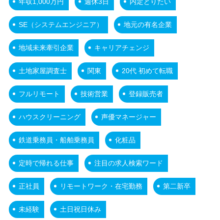
年収1,000万円
週休3日
内定とりたい
SE（システムエンジニア）
地元の有名企業
地域未来牽引企業
キャリアチェンジ
土地家屋調査士
関東
20代 初めて転職
フルリモート
技術営業
登録販売者
ハウスクリーニング
声優マネージャー
鉄道乗務員・船舶乗務員
化粧品
定時で帰れる仕事
注目の求人検索ワード
正社員
リモートワーク・在宅勤務
第二新卒
未経験
土日祝日休み