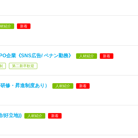
材紹介
新着
O企業《SNS広告/ ペナン勤務》
人材紹介
新着
制
第二新卒歓迎
（研修・昇進制度あり）
人材紹介
新着
/好立地))
人材紹介
新着