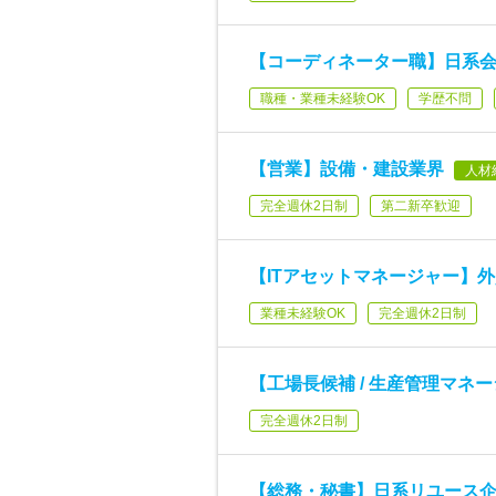
【コーディネーター職】日系
職種・業種未経験OK
学歴不問
【営業】設備・建設業界
人材
完全週休2日制
第二新卒歓迎
【ITアセットマネージャー】外
業種未経験OK
完全週休2日制
【工場長候補 / 生産管理マネ
完全週休2日制
【総務・秘書】日系リユース