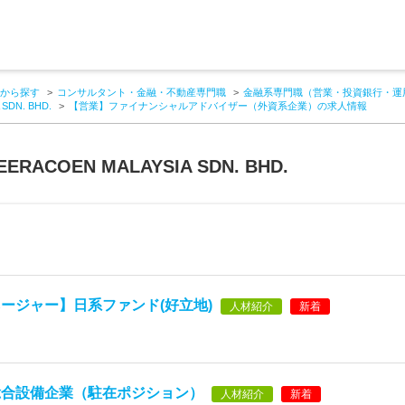
から探す
コンサルタント・金融・不動産専門職
金融系専門職（営業・投資銀行・運
SDN. BHD.
【営業】ファイナンシャルアドバイザー（外資系企業）の求人情報
EERACOEN MALAYSIA SDN. BHD.
ージャー】日系ファンド(好立地)
人材紹介
新着
総合設備企業（駐在ポジション）
人材紹介
新着