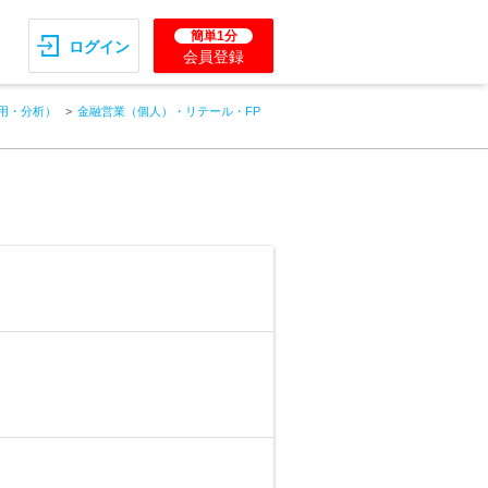
簡単1分
ログイン
会員登録
用・分析）
金融営業（個人）・リテール・FP