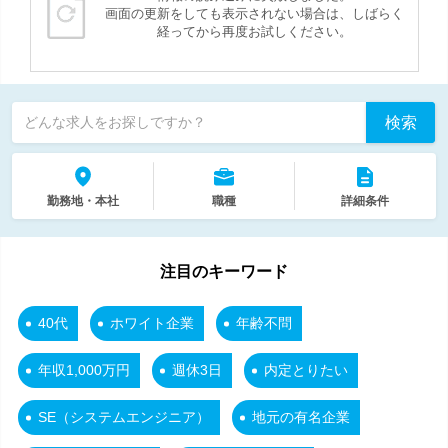
画面の更新をしても表示されない場合は、しばらく
経ってから再度お試しください。
検索
どんな求人をお探しですか？
勤務地・本社
職種
詳細条件
注目のキーワード
40代
ホワイト企業
年齢不問
年収1,000万円
週休3日
内定とりたい
SE（システムエンジニア）
地元の有名企業