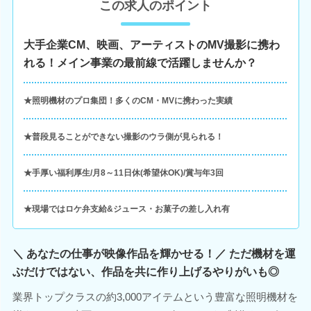
この求人のポイント
大手企業CM、映画、アーティストのMV撮影に携わ
れる！メイン事業の最前線で活躍しませんか？
★照明機材のプロ集団！多くのCM・MVに携わった実績
★普段見ることができない撮影のウラ側が見られる！
★手厚い福利厚生/月8～11日休(希望休OK)/賞与年3回
★現場ではロケ弁支給&ジュース・お菓子の差し入れ有
＼ あなたの仕事が映像作品を輝かせる！／ ただ機材を運
ぶだけではない、作品を共に作り上げるやりがいも◎
業界トップクラスの約3,000アイテムという豊富な照明機材を