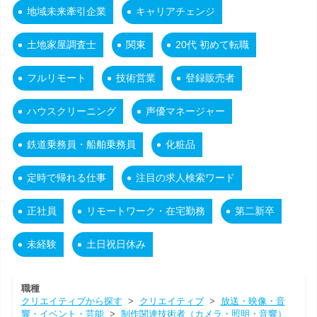
地域未来牽引企業
キャリアチェンジ
土地家屋調査士
関東
20代 初めて転職
フルリモート
技術営業
登録販売者
ハウスクリーニング
声優マネージャー
鉄道乗務員・船舶乗務員
化粧品
定時で帰れる仕事
注目の求人検索ワード
正社員
リモートワーク・在宅勤務
第二新卒
未経験
土日祝日休み
職種
クリエイティブから探す
>
クリエイティブ
>
放送・映像・音
響・イベント・芸能
>
制作関連技術者（カメラ・照明・音響）