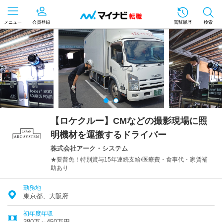
メニュー
会員登録
閲覧履歴
検索
【ロケクルー】CMなどの撮影現場に照
明機材を運搬するドライバー
株式会社アーク・システム
★要普免！特別賞与15年連続支給/医療費・食事代・家賃補
助あり
勤務地
東京都、大阪府
初年度年収
380万～450万円