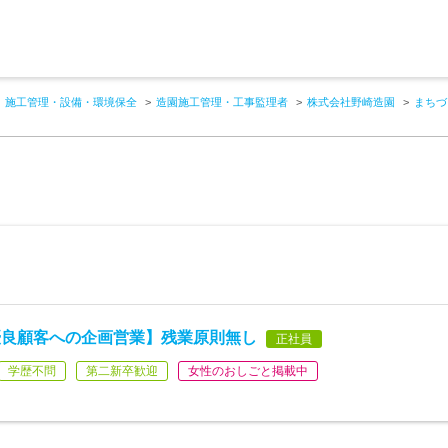
施工管理・設備・環境保全
造園施工管理・工事監理者
株式会社野崎造園
まちづ
優良顧客への企画営業】残業原則無し
正社員
学歴不問
第二新卒歓迎
女性のおしごと掲載中