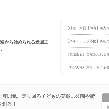
【社宅・家賃補助有】遠方
【スキルアップ応援】資格
経験から始められる造園工
す。
【地域密着】自然あふれる
【充実の福利厚生】社会保
た雰囲気、走り回る子どもの笑顔…公園や街
を創る！