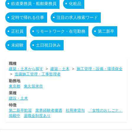
鉄道乗務員・船舶乗務員
化粧品
定時で帰れる仕事
注目の求人検索ワード
正社員
リモートワーク・在宅勤務
第二新卒
未経験
土日祝日休み
職種
建築・土木から探す
>
建築・土木
>
施工管理・設備・環境保全
>
造園施工管理・工事監理者
勤務地
東京都
東久留米市
業種
建設・土木
特徴
第二新卒歓迎
業界経験者優遇
社用車貸与
「女性のおしごと」
掲載中
退職金制度あり