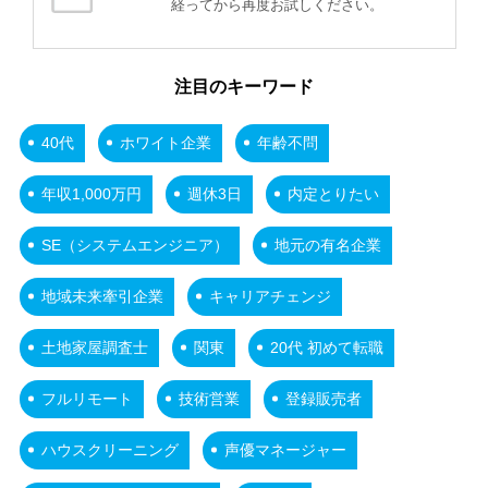
経ってから再度お試しください。
注目のキーワード
40代
ホワイト企業
年齢不問
年収1,000万円
週休3日
内定とりたい
SE（システムエンジニア）
地元の有名企業
地域未来牽引企業
キャリアチェンジ
土地家屋調査士
関東
20代 初めて転職
フルリモート
技術営業
登録販売者
ハウスクリーニング
声優マネージャー