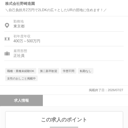
株式会社野崎造園
＼自己負担月2万円で2LDKの広々としたURの団地に住めます！／
勤務地
東京都
初年度年収
400万～500万円
雇用形態
正社員
職種・業種未経験OK
第二新卒歓迎
学歴不問
転勤なし
女性のおしごと掲載中
掲載終了日：2026/07/27
求人情報
この求人のポイント