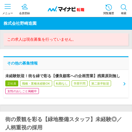
メニュー
会員登録
閲覧履歴
検索
株式会社野崎造園
この求人は現在募集を行っていません。
その他の募集情報
未経験歓迎！街を緑で彩る【優良顧客への企画営業】残業原則無し
正社員
職種・業種未経験OK
転勤なし
学歴不問
第二新卒歓迎
女性のおしごと掲載中
街の景観を彩る【緑地整備スタッフ】未経験◎／
人柄重視の採用