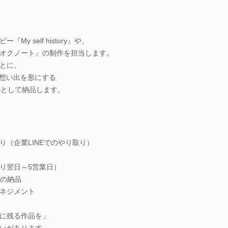
y self history』や、
オクノート』の制作を担当します。
とに、
て想い出を形にする
Dとして納品します。
（企業LINEでのやり取り）
り翌日～5営業日）
での納品
ネジメント
に残る作品を」
いがあります。