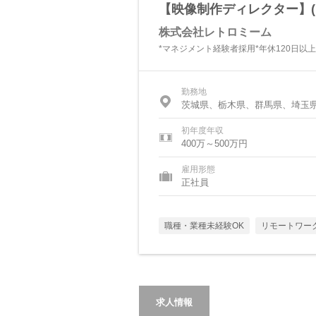
【映像制作ディレクター】(
株式会社レトロミーム
*マネジメント経験者採用*年休120日以上
勤務地
茨城県、栃木県、群馬県、埼玉
初年度年収
400万～500万円
雇用形態
正社員
職種・業種未経験OK
リモートワー
求人情報