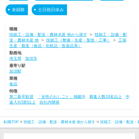
未経験
土日祝日休み
職種
技能工・設備・配送・農林水産 他から探す
>
技能工・設備・配
送・農林水産 他
>
技能工（整備・生産・製造・工事）
>
工場
生産・製造（食品・化粧品・医薬品系）
勤務地
埼玉県
加須市
最寄り駅
加須駅
業種
食品
特徴
第二新卒歓迎
「女性のおしごと」掲載中
募集人数10名以上
中
途入社5割以上
自社内開発
転職TOP
技能工・設備・配送・農林水産 他から探す
技能工・設備・配送・