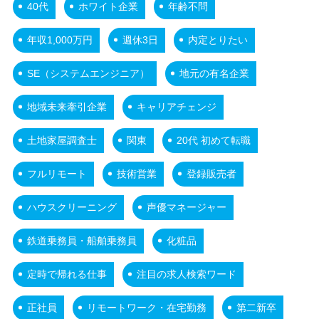
40代
ホワイト企業
年齢不問
年収1,000万円
週休3日
内定とりたい
SE（システムエンジニア）
地元の有名企業
地域未来牽引企業
キャリアチェンジ
土地家屋調査士
関東
20代 初めて転職
フルリモート
技術営業
登録販売者
ハウスクリーニング
声優マネージャー
鉄道乗務員・船舶乗務員
化粧品
定時で帰れる仕事
注目の求人検索ワード
正社員
リモートワーク・在宅勤務
第二新卒