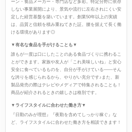
ーン・食品メーカー・専門店など多彩。特定分野に依存
しない事業展開により、景気や流行に左右されにくい安
定した経営基盤を築いています。創業50年以上の実績
は、品質と信頼を積み重ねてきた証。腰を据えて長く働
ける環境があります◎
▼有名な食品を手がけることも▼
誰もが一度は口にしたことのある食品づくりに携わるこ
とができます。家族や友人が「これ美味しいね」と安心
安全に食べているものを、自分が手がけている――そん
な誇りを感じられるから、やりがい充分です♪また、新
製品発売の際はテレビやメディアで特集されることも！
商品が紹介されるときの嬉しさは格別です。
▼ライフスタイルに合わせた働き方▼
『日勤のみが理想』『夜勤を含めてしっかり稼ぐ』な
ど、ライフスタイルに合わせた働き方を相談できます！