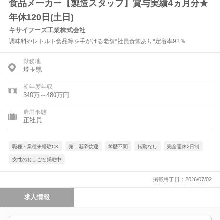
食品メーカー【製造スタッフ】賞与実績4ヵ月分★
年休120日(土日)
キサイフーズ工業株式会社
調味料やレトルト食品等を手がける老舗*社員食堂あり*定着率92％
勤務地
埼玉県
初年度年収
340万～480万円
雇用形態
正社員
職種・業種未経験OK
第二新卒歓迎
学歴不問
転勤なし
完全週休2日制
女性のおしごと掲載中
掲載終了日：2026/07/02
求人情報