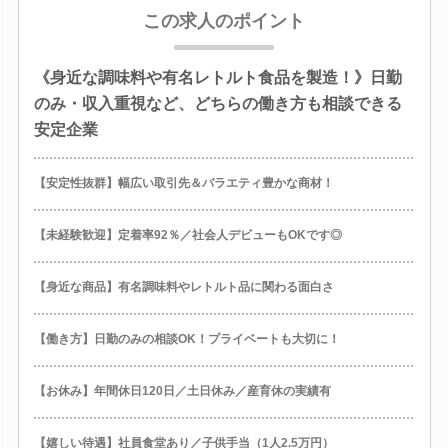
この求人のポイント
《身近な調味料や有名レトルト食品を製造！》日勤
のみ・収入重視など、どちらの働き方も相談できる
安定企業
【安定性抜群】幅広い取引先＆バラエティ豊かな商材！
【未経験歓迎】定着率92％／社会人デビューもOKです◎
【身近な商品】有名調味料やレトルト品に関わる面白さ
【働き方】日勤のみの相談OK！プライベートも大切に！
【お休み】年間休日120日／土日休み／産育休の実績有
【嬉しい待遇】社員食堂あり／子供手当（1人2.5万円）