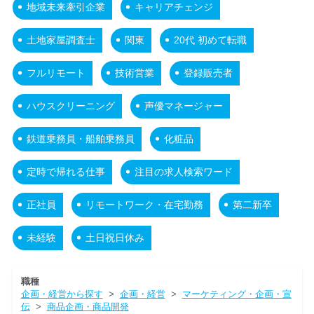
地域未来牽引企業
キャリアチェンジ
土地家屋調査士
関東
20代 初めて転職
フルリモート
技術営業
登録販売者
ハウスクリーニング
声優マネージャー
鉄道乗務員・船舶乗務員
化粧品
定時で帰れる仕事
注目の求人検索ワード
正社員
リモートワーク・在宅勤務
第二新卒
未経験
土日祝日休み
職種
企画・経営から探す
>
企画・経営
>
マーケティング・企画・宣
伝
>
商品企画・商品開発