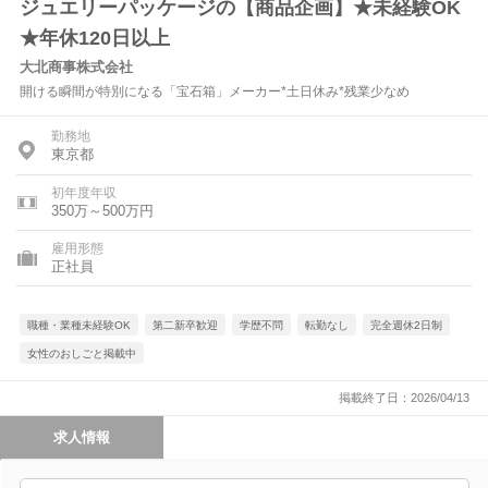
ジュエリーパッケージの【商品企画】★未経験OK
★年休120日以上
大北商事株式会社
開ける瞬間が特別になる「宝石箱」メーカー*土日休み*残業少なめ
勤務地
東京都
初年度年収
350万～500万円
雇用形態
正社員
職種・業種未経験OK
第二新卒歓迎
学歴不問
転勤なし
完全週休2日制
女性のおしごと掲載中
掲載終了日：2026/04/13
求人情報