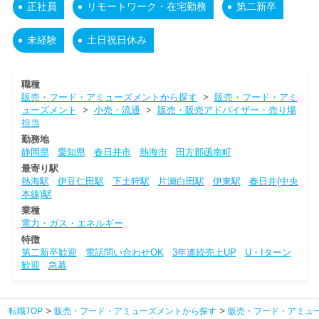
正社員
リモートワーク・在宅勤務
第二新卒
未経験
土日祝日休み
職種
販売・フード・アミューズメントから探す
>
販売・フード・アミ
ューズメント
>
小売・流通
>
販売・販売アドバイザー・売り場
担当
勤務地
静岡県
愛知県
春日井市
熱海市
田方郡函南町
最寄り駅
熱海駅
伊豆仁田駅
下土狩駅
片瀬白田駅
伊東駅
春日井(中央
本線)駅
業種
電力・ガス・エネルギー
特徴
第二新卒歓迎
電話問い合わせOK
3年連続売上UP
U・Iターン
歓迎
急募
転職TOP
販売・フード・アミューズメントから探す
販売・フード・アミュ