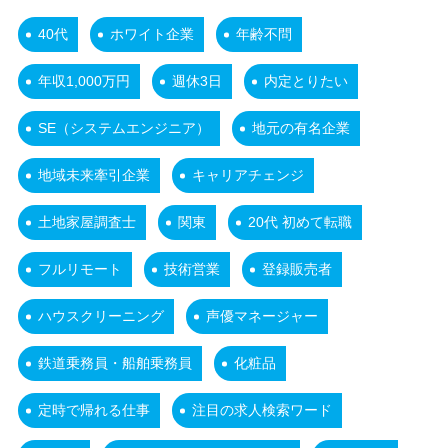
40代
ホワイト企業
年齢不問
年収1,000万円
週休3日
内定とりたい
SE（システムエンジニア）
地元の有名企業
地域未来牽引企業
キャリアチェンジ
土地家屋調査士
関東
20代 初めて転職
フルリモート
技術営業
登録販売者
ハウスクリーニング
声優マネージャー
鉄道乗務員・船舶乗務員
化粧品
定時で帰れる仕事
注目の求人検索ワード