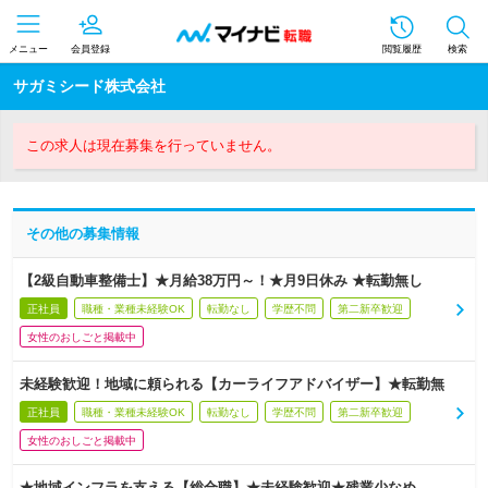
メニュー
会員登録
閲覧履歴
検索
サガミシード株式会社
この求人は現在募集を行っていません。
その他の募集情報
【2級自動車整備士】★月給38万円～！★月9日休み ★転勤無し
正社員
職種・業種未経験OK
転勤なし
学歴不問
第二新卒歓迎
女性のおしごと掲載中
未経験歓迎！地域に頼られる【カーライフアドバイザー】★転勤無
正社員
職種・業種未経験OK
転勤なし
学歴不問
第二新卒歓迎
女性のおしごと掲載中
★地域インフラを支える【総合職】★未経験歓迎★残業少なめ