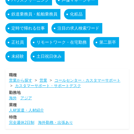
ハウスクリーニング
声優マネージャー
鉄道乗務員・船舶乗務員
化粧品
定時で帰れる仕事
注目の求人検索ワード
正社員
リモートワーク・在宅勤務
第二新卒
未経験
土日祝日休み
職種
営業から探す
>
営業
>
コールセンター・カスタマーサポート
>
カスタマーサポート・サポートデスク
勤務地
海外
アジア
業種
人材派遣・人材紹介
特徴
完全週休2日制
海外勤務・出張あり