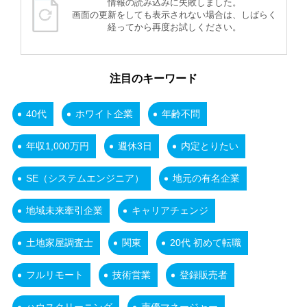
情報の読み込みに失敗しました。
画面の更新をしても表示されない場合は、しばらく
経ってから再度お試しください。
注目のキーワード
40代
ホワイト企業
年齢不問
年収1,000万円
週休3日
内定とりたい
SE（システムエンジニア）
地元の有名企業
地域未来牽引企業
キャリアチェンジ
土地家屋調査士
関東
20代 初めて転職
フルリモート
技術営業
登録販売者