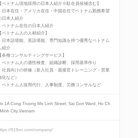
【ベトナム現地採用の日本人紹介※駐在員候補含む】
・日本在住・アメリカ在住・中国在住でベトナム勤務希望
の日本人紹介
・ベトナム在住の日本人紹介
【ベトナム人の人材紹介】
・日本語堪能、英語堪能、専門知識を持つ優秀なベトナム
人紹介
【各種コンサルティングサービス】
・ベトナム人の適性検査、組織診断、採用基準作り
・社員向けの研修（新入社員・面接官トレーニング・営業
強化など）
・ベトナム人採用代行、人事制度、労務コンサルなど
o.1A Cong Truong Me Linh Street, Sai Gon Ward, Ho Ch
 Minh City,Vietnam
ttps://919vn.com/company/