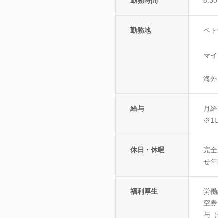
勤務時間
8:30
勤務地
ベト
マイ
海外
給与
月給
※1U
休日・休暇
完全
せ年
福利厚生
労働
空券
与（