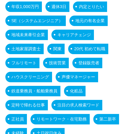
年収1,000万円
週休3日
内定とりたい
SE（システムエンジニア）
地元の有名企業
地域未来牽引企業
キャリアチェンジ
土地家屋調査士
関東
20代 初めて転職
フルリモート
技術営業
登録販売者
ハウスクリーニング
声優マネージャー
鉄道乗務員・船舶乗務員
化粧品
定時で帰れる仕事
注目の求人検索ワード
正社員
リモートワーク・在宅勤務
第二新卒
未経験
土日祝日休み