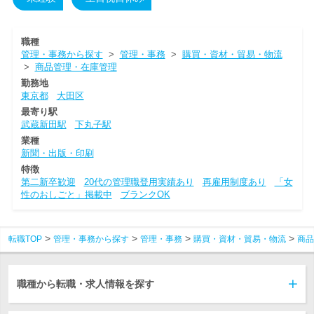
職種
管理・事務から探す
>
管理・事務
>
購買・資材・貿易・物流
>
商品管理・在庫管理
勤務地
東京都
大田区
最寄り駅
武蔵新田駅
下丸子駅
業種
新聞・出版・印刷
特徴
第二新卒歓迎
20代の管理職登用実績あり
再雇用制度あり
「女
性のおしごと」掲載中
ブランクOK
転職TOP
管理・事務から探す
管理・事務
購買・資材・貿易・物流
商品
職種から転職・求人情報を探す