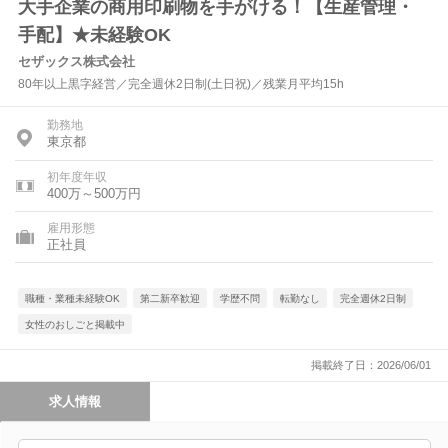
大手企業の商用印刷物を手がける！【生産管理・
手配】★未経験OK
セザックス株式会社
80年以上黒字経営／完全週休2日制(土日祝)／残業月平均15h
勤務地
東京都
初年度年収
400万～500万円
雇用形態
正社員
職種・業種未経験OK
第二新卒歓迎
学歴不問
転勤なし
完全週休2日制
女性のおしごと掲載中
掲載終了日：2026/06/01
求人情報