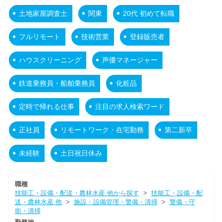
土地家屋調査士
関東
20代 初めて転職
フルリモート
技術営業
登録販売者
ハウスクリーニング
声優マネージャー
鉄道乗務員・船舶乗務員
化粧品
定時で帰れる仕事
注目の求人検索ワード
正社員
リモートワーク・在宅勤務
第二新卒
未経験
土日祝日休み
職種
技能工・設備・配送・農林水産 他から探す
>
技能工・設備・配
送・農林水産 他
>
施設・設備管理・警備・清掃
>
警備・守
衛・清掃