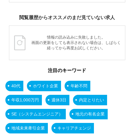
閲覧履歴からオススメのまだ見ていない求人
情報の読み込みに失敗しました。
画面の更新をしても表示されない場合は、しばらく
経ってから再度お試しください。
注目のキーワード
40代
ホワイト企業
年齢不問
年収1,000万円
週休3日
内定とりたい
SE（システムエンジニア）
地元の有名企業
地域未来牽引企業
キャリアチェンジ