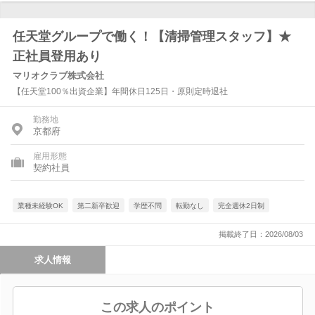
任天堂グループで働く！【清掃管理スタッフ】★
正社員登用あり
マリオクラブ株式会社
【任天堂100％出資企業】年間休日125日・原則定時退社
勤務地
京都府
雇用形態
契約社員
業種未経験OK
第二新卒歓迎
学歴不問
転勤なし
完全週休2日制
掲載終了日：2026/08/03
求人情報
この求人のポイント