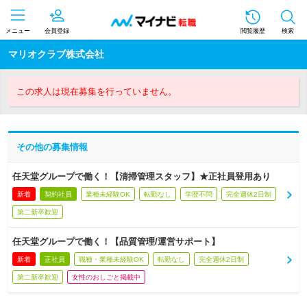
メニュー
会員登録
閲覧履歴
検索
マリオクラブ株式会社
この求人は現在募集を行っていません。
その他の募集情報
任天堂グループで働く！【清掃管理スタッフ】★正社員登用あり
新着
契約社員
業種未経験OK
転勤なし
学歴不問
完全週休2日制
第二新卒歓迎
任天堂グループで働く！【品質管理/運営サポート】
新着
正社員
職種・業種未経験OK
転勤なし
完全週休2日制
第二新卒歓迎
女性のおしごと掲載中