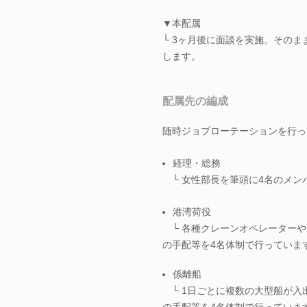
▼本配属
└ 3ヶ月後に面談を実施。その
します。
配属先の編成
随時ジョブローテーションを行っ
経理・総務
└ 女性部長を筆頭に4名のメン
港湾荷役
└ 各種クレーンオペレーターや
の手配等を4名体制で行っていま
係離船
└ 1日ごとに複数の大型船が入
の手配等を4名体制で行っていま