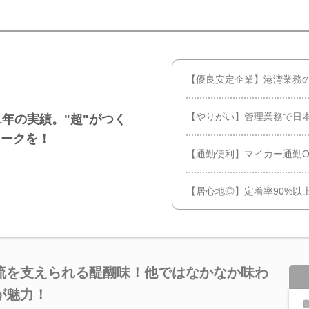
【優良安定企業】港湾業務
【やりがい】管理業務で日
年の実績。"超"がつく
ワークを！
【通勤便利】マイカー通勤O
【居心地◎】定着率90%以
流を支えられる醍醐味！他ではなかなか味わ
が魅力！