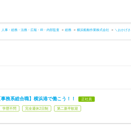
人事・総務・法務・広報・IR・内部監査
総務
横浜船舶作業株式会社
＼おかげさ
【事務系総合職】横浜港で働こう！！
正社員
学歴不問
完全週休2日制
第二新卒歓迎