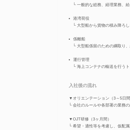
└ 一般的な総務、経理業務、給
港湾荷役
└ 大型船から貨物の積み降ろし
係離船
└ 大型船係留のための綱取り、
運行管理
└ 海上コンテナの輸送を行うト
入社後の流れ
▼オリエンテーション（3～5日
└ 会社のルールや各部署の業務
▼OJT研修（3ヶ月間）
└ 希望・適性等を考慮し、仮配