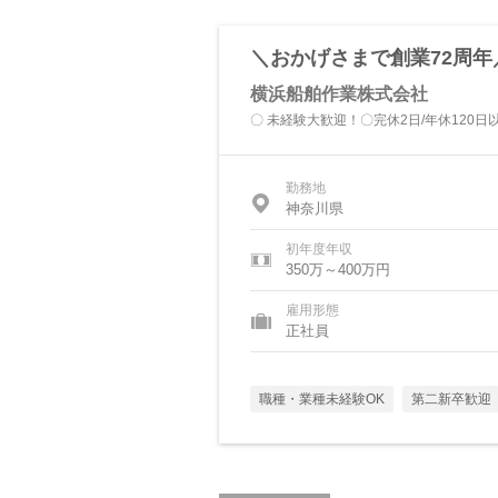
＼おかげさまで創業72周
横浜船舶作業株式会社
〇 未経験大歓迎！〇完休2日/年休120日以
勤務地
神奈川県
初年度年収
350万～400万円
雇用形態
正社員
職種・業種未経験OK
第二新卒歓迎