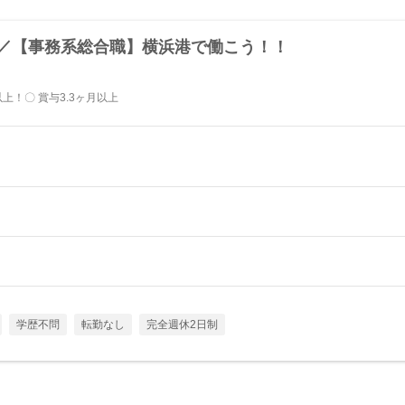
年／【事務系総合職】横浜港で働こう！！
上！〇 賞与3.3ヶ月以上
学歴不問
転勤なし
完全週休2日制