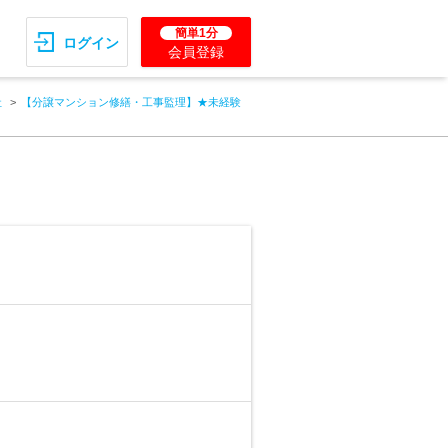
簡単1分
ログイン
会員登録
社
【分譲マンション修繕・工事監理】★未経験