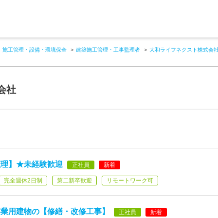
施工管理・設備・環境保全
建築施工管理・工事監理者
大和ライフネクスト株式会
会社
監理】★未経験歓迎
正社員
新着
完全週休2日制
第二新卒歓迎
リモートワーク可
事業用建物の【修繕・改修工事】
正社員
新着