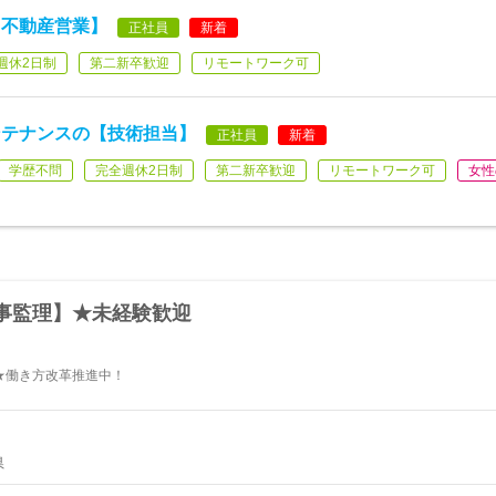
【不動産営業】
正社員
新着
週休2日制
第二新卒歓迎
リモートワーク可
ンテナンスの【技術担当】
正社員
新着
学歴不問
完全週休2日制
第二新卒歓迎
リモートワーク可
女性
事監理】★未経験歓迎
★働き方改革推進中！
県