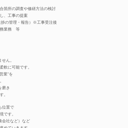
合箇所の調査や修繕方法の検討
し、工事の提案
進捗の管理・報告）※工事受注後
務業務 等
ません。
柔軟に可能です。
営業”を
。
を磨き
す。
ち位置で
境です。
検会社など）など
進めていきます。