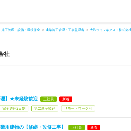
施工管理・設備・環境保全
建築施工管理・工事監理者
大和ライフネクスト株式会
会社
監理】★未経験歓迎
正社員
新着
完全週休2日制
第二新卒歓迎
リモートワーク可
事業用建物の【修繕・改修工事】
正社員
新着