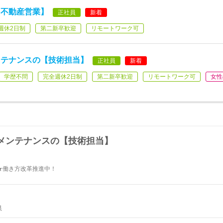
【不動産営業】
正社員
新着
週休2日制
第二新卒歓迎
リモートワーク可
ンテナンスの【技術担当】
正社員
新着
学歴不問
完全週休2日制
第二新卒歓迎
リモートワーク可
女性
メンテナンスの【技術担当】
★働き方改革推進中！
県