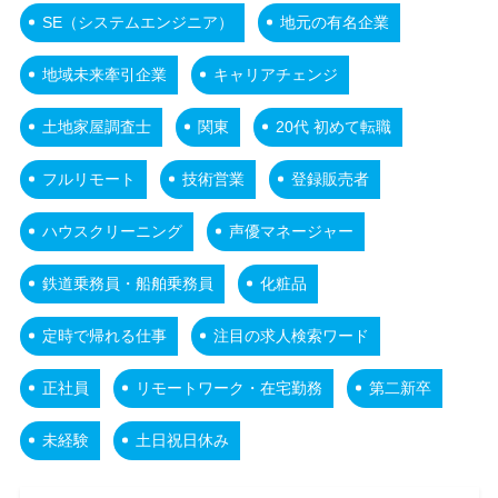
SE（システムエンジニア）
地元の有名企業
地域未来牽引企業
キャリアチェンジ
土地家屋調査士
関東
20代 初めて転職
フルリモート
技術営業
登録販売者
ハウスクリーニング
声優マネージャー
鉄道乗務員・船舶乗務員
化粧品
定時で帰れる仕事
注目の求人検索ワード
正社員
リモートワーク・在宅勤務
第二新卒
未経験
土日祝日休み