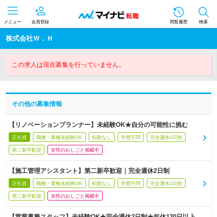
メニュー
会員登録
閲覧履歴
検索
株式会社Ｗ．Ｈ
この求人は現在募集を行っていません。
その他の募集情報
【リノベーションプランナー】未経験OK★自分の可能性に挑む
正社員
職種・業種未経験OK
転勤なし
学歴不問
完全週休2日制
第二新卒歓迎
女性のおしごと掲載中
【施工管理アシスタント】第二新卒歓迎｜完全週休2日制
正社員
職種・業種未経験OK
転勤なし
学歴不問
完全週休2日制
第二新卒歓迎
女性のおしごと掲載中
【営業事務スタッフ】未経験OK★完全週休2日制★年休120日以上