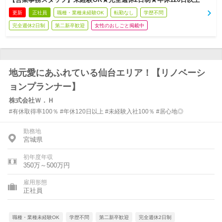
更新
正社員
職種・業種未経験OK
転勤なし
学歴不問
完全週休2日制
第二新卒歓迎
女性のおしごと掲載中
地元愛にあふれている仙台エリア！【リノベーシ
ョンプランナー】
株式会社Ｗ．Ｈ
#有休取得率100％ #年休120日以上 #未経験入社100％ #居心地◎
勤務地
宮城県
初年度年収
350万～500万円
雇用形態
正社員
職種・業種未経験OK
学歴不問
第二新卒歓迎
完全週休2日制