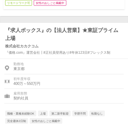
リモートワーク可
女性のおしごと掲載中
『求人ボックス』の【法人営業】★東証プライム
上場
株式会社カカクコム
『価格.com』運営会社┃#正社員登用あり#年休123日#フレックス制
勤務地
東京都
初年度年収
400万～550万円
雇用形態
契約社員
職種・業種未経験OK
上場
第二新卒歓迎
学歴不問
転勤なし
完全週休2日制
女性のおしごと掲載中