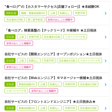
”食べログ”の【カスタマーサクセス(店舗フォロー)】★未経験OK
契約社員
職種・業種未経験OK
上場
転勤なし
学歴不問
完全週休2日制
第二新卒歓迎
女性のおしごと掲載中
「食べログ」検索基盤の【テックリード】※候補※ ★土日祝休
正社員
上場
学歴不問
完全週休2日制
リモートワーク可
女性のおしごと掲載中
自社サービスの【開発エンジニア】オープンポジション★土日祝休
正社員
上場
転勤なし
学歴不問
完全週休2日制
リモートワーク可
女性のおしごと掲載中
自社サービスの【Webエンジニア】※マネージャー候補★土日祝休
正社員
業種未経験OK
上場
転勤なし
学歴不問
完全週休2日制
リモートワーク可
女性のおしごと掲載中
自社サービスの【フロントエンドエンジニア】★土日祝休み★
正社員
業種未経験OK
上場
転勤なし
学歴不問
完全週休2日制