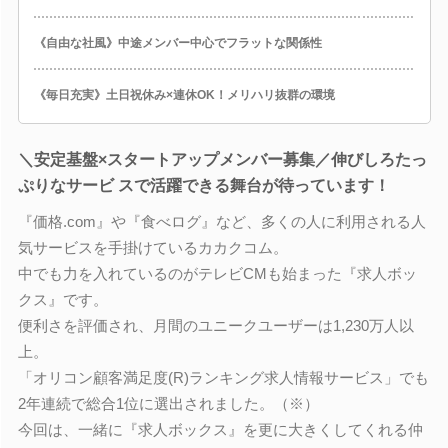
《自由な社風》中途メンバー中心でフラットな関係性
《毎日充実》土日祝休み×連休OK！メリハリ抜群の環境
＼安定基盤×スタートアップメンバー募集／伸びしろたっ
ぷりなサービ スで活躍できる舞台が待っています！
『価格.com』や『食べログ』など、多くの人に利用される人
気サービスを手掛けているカカクコム。
中でも力を入れているのがテレビCMも始まった『求人ボッ
クス』です。
便利さを評価され、月間のユニークユーザーは1,230万人以
上。
「オリコン顧客満足度(R)ランキング求人情報サービス」でも
2年連続で総合1位に選出されました。（※）
今回は、一緒に『求人ボックス』を更に大きくしてくれる仲