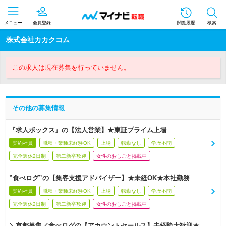
メニュー
会員登録
閲覧履歴
検索
株式会社カカクコム
この求人は現在募集を行っていません。
その他の募集情報
『求人ボックス』の【法人営業】★東証プライム上場
契約社員
職種・業種未経験OK
上場
転勤なし
学歴不問
完全週休2日制
第二新卒歓迎
女性のおしごと掲載中
”食べログ”の【集客支援アドバイザー】★未経OK★本社勤務
契約社員
職種・業種未経験OK
上場
転勤なし
学歴不問
完全週休2日制
第二新卒歓迎
女性のおしごと掲載中
＼京都募集／食べログの【アカウントセールス】未経験大歓迎★