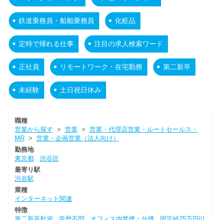
鉄道乗務員・船舶乗務員
化粧品
定時で帰れる仕事
注目の求人検索ワード
正社員
リモートワーク・在宅勤務
第二新卒
未経験
土日祝日休み
職種
営業から探す
>
営業
>
営業・代理店営業・ルートセールス・
MR
>
営業・企画営業（法人向け）
勤務地
東京都
渋谷区
最寄り駅
渋谷駅
業種
インターネット関連
特徴
第二新卒歓迎
学歴不問
オフィス内禁煙・分煙
固定給25万円以