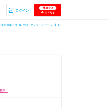
簡単1分
ログイン
会員登録
＼東京募集／食べログの【オンラインセールス】★
載中