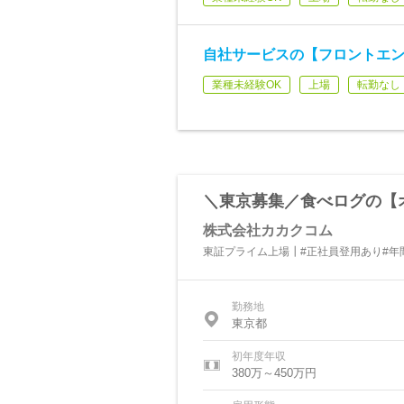
自社サービスの【フロントエ
業種未経験OK
上場
転勤なし
＼東京募集／食べログの【
株式会社カカクコム
東証プライム上場┃#正社員登用あり#年間
勤務地
東京都
初年度年収
380万～450万円