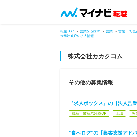
転職TOP
営業から探す
営業
営業・代理
未経験歓迎の求人情報
株式会社カカクコム
その他の募集情報
『求人ボックス』の【法人営
職種・業種未経験OK
上場
転
”食べログ”の【集客支援アド