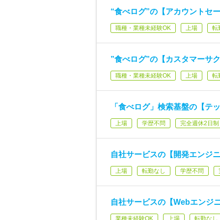
“食べログ”の【アカウントセ
職種・業種未経験OK
上場
転
”食べログ”の【カスタマーサク
職種・業種未経験OK
上場
転
「食べログ」検索基盤の【テッ
上場
学歴不問
完全週休2日制
自社サービスの【開発エンジ
上場
転勤なし
学歴不問
自社サービスの【Webエンジ
業種未経験OK
上場
転勤なし