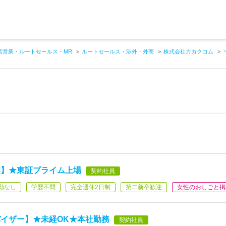
店営業・ルートセールス・MR
ルートセールス・渉外・外商
株式会社カカクコム
業】★東証プライム上場
契約社員
勤なし
学歴不問
完全週休2日制
第二新卒歓迎
女性のおしごと掲
バイザー】★未経OK★本社勤務
契約社員