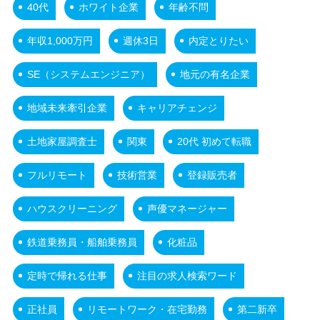
40代
ホワイト企業
年齢不問
年収1,000万円
週休3日
内定とりたい
SE（システムエンジニア）
地元の有名企業
地域未来牽引企業
キャリアチェンジ
土地家屋調査士
関東
20代 初めて転職
フルリモート
技術営業
登録販売者
ハウスクリーニング
声優マネージャー
鉄道乗務員・船舶乗務員
化粧品
定時で帰れる仕事
注目の求人検索ワード
正社員
リモートワーク・在宅勤務
第二新卒