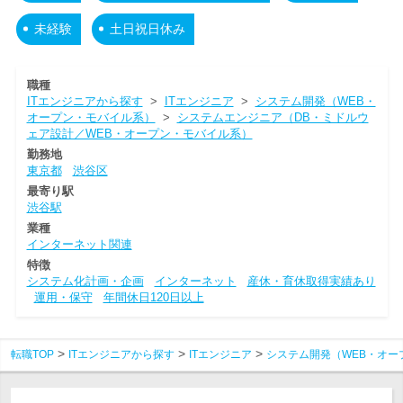
未経験
土日祝日休み
職種
ITエンジニアから探す
>
ITエンジニア
>
システム開発（WEB・
オープン・モバイル系）
>
システムエンジニア（DB・ミドルウ
ェア設計／WEB・オープン・モバイル系）
勤務地
東京都
渋谷区
最寄り駅
渋谷駅
業種
インターネット関連
特徴
システム化計画・企画
インターネット
産休・育休取得実績あり
運用・保守
年間休日120日以上
転職TOP
ITエンジニアから探す
ITエンジニア
システム開発（WEB・オー