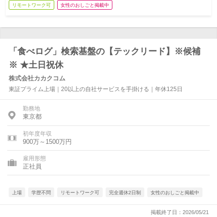
リモートワーク可
女性のおしごと掲載中
「食べログ」検索基盤の【テックリード】※候補
※ ★土日祝休
株式会社カカクコム
東証プライム上場｜20以上の自社サービスを手掛ける｜年休125日
勤務地
東京都
初年度年収
900万～1500万円
雇用形態
正社員
上場
学歴不問
リモートワーク可
完全週休2日制
女性のおしごと掲載中
掲載終了日：2026/05/21