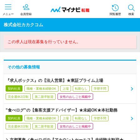
メニュー
会員登録
閲覧履歴
検索
株式会社カカクコム
この求人は現在募集を行っていません。
その他の募集情報
『求人ボックス』の【法人営業】★東証プライム上場
契約社員
職種・業種未経験OK
上場
転勤なし
学歴不問
完全週休2日制
第二新卒歓迎
女性のおしごと掲載中
”食べログ”の【集客支援アドバイザー】★未経OK★本社勤務
契約社員
職種・業種未経験OK
上場
転勤なし
学歴不問
完全週休2日制
第二新卒歓迎
女性のおしごと掲載中
＼京都募集／食べログの【アカウントセールス】未経験大歓迎★