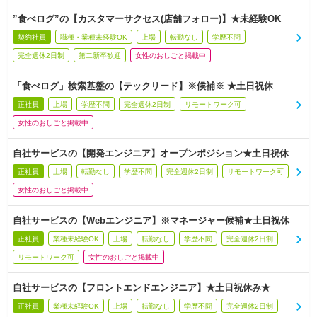
”食べログ”の【カスタマーサクセス(店舗フォロー)】★未経験OK
契約社員
職種・業種未経験OK
上場
転勤なし
学歴不問
完全週休2日制
第二新卒歓迎
女性のおしごと掲載中
「食べログ」検索基盤の【テックリード】※候補※ ★土日祝休
正社員
上場
学歴不問
完全週休2日制
リモートワーク可
女性のおしごと掲載中
自社サービスの【開発エンジニア】オープンポジション★土日祝休
正社員
上場
転勤なし
学歴不問
完全週休2日制
リモートワーク可
女性のおしごと掲載中
自社サービスの【Webエンジニア】※マネージャー候補★土日祝休
正社員
業種未経験OK
上場
転勤なし
学歴不問
完全週休2日制
リモートワーク可
女性のおしごと掲載中
自社サービスの【フロントエンドエンジニア】★土日祝休み★
正社員
業種未経験OK
上場
転勤なし
学歴不問
完全週休2日制