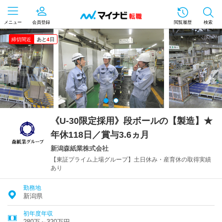
メニュー
会員登録
閲覧履歴
検索
締切間近
あと
4
日
《U-30限定採用》段ボールの【製造】★
年休118日／賞与3.6ヵ月
新潟森紙業株式会社
【東証プライム上場グループ】土日休み・産育休の取得実績
あり
勤務地
新潟県
初年度年収
280万～320万円