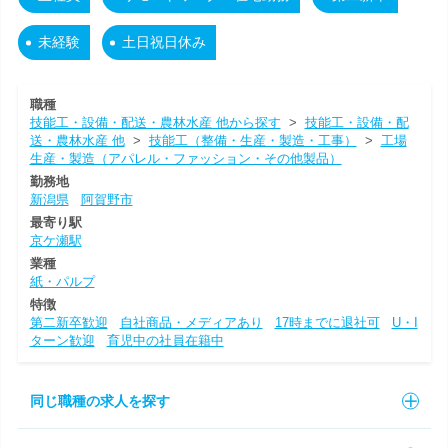
未経験
土日祝日休み
職種
技能工・設備・配送・農林水産 他から探す
>
技能工・設備・配
送・農林水産 他
>
技能工（整備・生産・製造・工事）
>
工場
生産・製造（アパレル・ファッション・その他製品）
勤務地
新潟県
阿賀野市
最寄り駅
京ケ瀬駅
業種
紙・パルプ
特徴
第二新卒歓迎
自社商品・メディアあり
17時までに退社可
U・I
ターン歓迎
育児中の社員在籍中
同じ職種の求人を探す