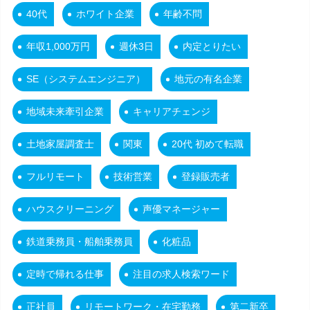
40代
ホワイト企業
年齢不問
年収1,000万円
週休3日
内定とりたい
SE（システムエンジニア）
地元の有名企業
地域未来牽引企業
キャリアチェンジ
土地家屋調査士
関東
20代 初めて転職
フルリモート
技術営業
登録販売者
ハウスクリーニング
声優マネージャー
鉄道乗務員・船舶乗務員
化粧品
定時で帰れる仕事
注目の求人検索ワード
正社員
リモートワーク・在宅勤務
第二新卒