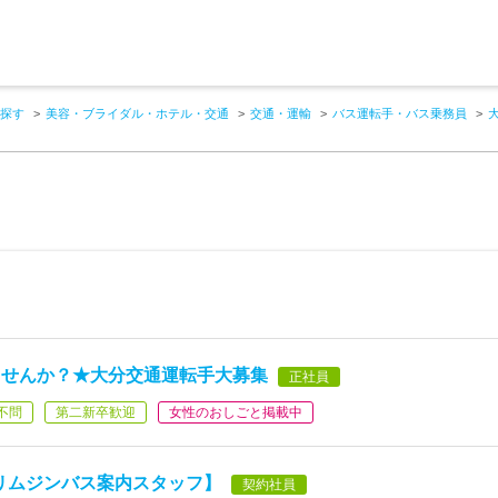
探す
美容・ブライダル・ホテル・交通
交通・運輸
バス運転手・バス乗務員
ませんか？★大分交通運転手大募集
正社員
不問
第二新卒歓迎
女性のおしごと掲載中
リムジンバス案内スタッフ】
契約社員