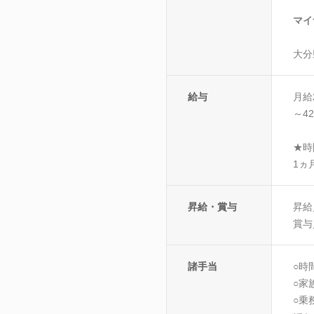
マイ
大分
給与
月給
～4
★時
1ヵ
昇給・賞与
昇給
賞与
諸手当
○時
○家
○乗