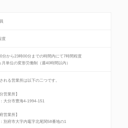
員
程度
00分から23時00分までの時間内にて7時間程度
ヵ月単位の変形労働制（週40時間以内）
される営業所は以下の二つです。
分営業所】
：大分市豊海4-1994-151
府営業所】
：別府市大字内竈字北尾関58番地の1