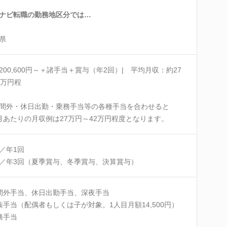
ナビ転職の勤務地区分では…
県
200,600円～＋諸手当＋賞与（年2回）| 平均月収：約27
2万円程
間外・休日出勤・乗務手当等の各種手当を合わせると
月あたりの月収例は27万円～42万円程度となります。
／年1回
／年3回（夏季賞与、冬季賞与、決算賞与）
間外手当、休日出勤手当、深夜手当
族手当（配偶者もしくは子が対象。1人目月額14,500円）
務手当