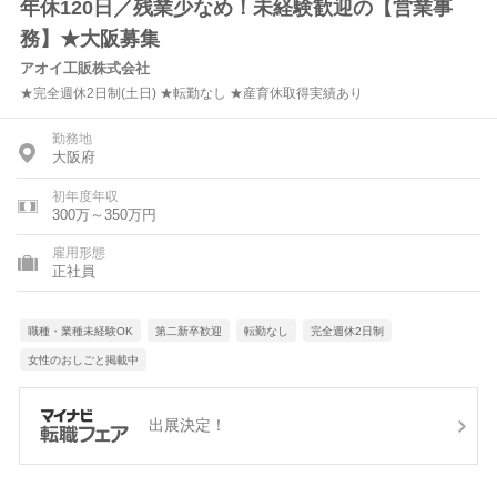
年休120日／残業少なめ！未経験歓迎の【営業事
務】★大阪募集
アオイ工販株式会社
★完全週休2日制(土日) ★転勤なし ★産育休取得実績あり
勤務地
大阪府
初年度年収
300万～350万円
雇用形態
正社員
職種・業種未経験OK
第二新卒歓迎
転勤なし
完全週休2日制
女性のおしごと掲載中
出展決定！