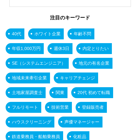
注目のキーワード
40代
ホワイト企業
年齢不問
年収1,000万円
週休3日
内定とりたい
SE（システムエンジニア）
地元の有名企業
地域未来牽引企業
キャリアチェンジ
土地家屋調査士
関東
20代 初めて転職
フルリモート
技術営業
登録販売者
ハウスクリーニング
声優マネージャー
鉄道乗務員・船舶乗務員
化粧品