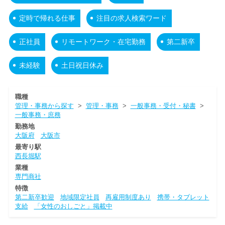
定時で帰れる仕事
注目の求人検索ワード
正社員
リモートワーク・在宅勤務
第二新卒
未経験
土日祝日休み
職種
管理・事務から探す
>
管理・事務
>
一般事務・受付・秘書
>
一般事務・庶務
勤務地
大阪府
大阪市
最寄り駅
西長堀駅
業種
専門商社
特徴
第二新卒歓迎
地域限定社員
再雇用制度あり
携帯・タブレット
支給
「女性のおしごと」掲載中