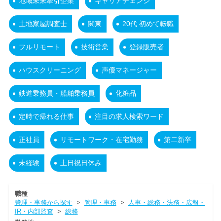
地域未来牽引企業
キャリアチェンジ
土地家屋調査士
関東
20代 初めて転職
フルリモート
技術営業
登録販売者
ハウスクリーニング
声優マネージャー
鉄道乗務員・船舶乗務員
化粧品
定時で帰れる仕事
注目の求人検索ワード
正社員
リモートワーク・在宅勤務
第二新卒
未経験
土日祝日休み
職種
管理・事務から探す
>
管理・事務
>
人事・総務・法務・広報・
IR・内部監査
>
総務