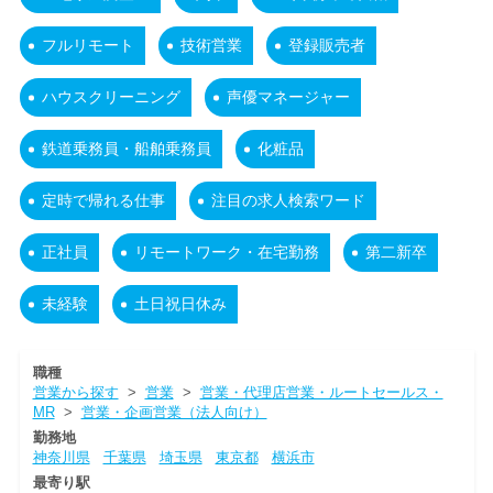
フルリモート
技術営業
登録販売者
ハウスクリーニング
声優マネージャー
鉄道乗務員・船舶乗務員
化粧品
定時で帰れる仕事
注目の求人検索ワード
正社員
リモートワーク・在宅勤務
第二新卒
未経験
土日祝日休み
職種
営業から探す
>
営業
>
営業・代理店営業・ルートセールス・
MR
>
営業・企画営業（法人向け）
勤務地
神奈川県
千葉県
埼玉県
東京都
横浜市
最寄り駅