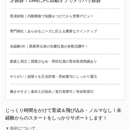
さ抜群！19時にPC自動オフでメリハリ抜群
育成体制｜内勤業務で知識をつけてから営業デビュー
専門商社｜あらゆるニーズに応える豊富なラインナップ
未経験OK｜異業界出身の先輩社員が多数活躍中！
家庭と両立｜残業少なめ・男性社員の育休取得実績あり
やりがい｜頑張りを正当評価・昇給賞与にしっかり還元
働きやすさ｜基本土日祝休／直行直帰可／有休取得◎
じっくり時間をかけて育成＆飛び込み・ノルマなし！未
経験からのスタートをしっかりサポートします！
▼当社について