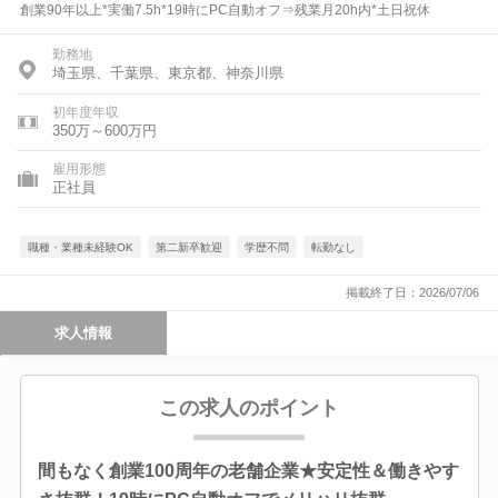
創業90年以上*実働7.5h*19時にPC自動オフ⇒残業月20h内*土日祝休
勤務地
埼玉県、千葉県、東京都、神奈川県
初年度年収
350万～600万円
雇用形態
正社員
職種・業種未経験OK
第二新卒歓迎
学歴不問
転勤なし
掲載終了日：2026/07/06
求人情報
この求人のポイント
間もなく創業100周年の老舗企業★安定性＆働きやす