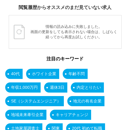
閲覧履歴からオススメのまだ見ていない求人
情報の読み込みに失敗しました。
画面の更新をしても表示されない場合は、しばらく
経ってから再度お試しください。
注目のキーワード
40代
ホワイト企業
年齢不問
年収1,000万円
週休3日
内定とりたい
SE（システムエンジニア）
地元の有名企業
地域未来牽引企業
キャリアチェンジ
土地家屋調査士
関東
20代 初めて転職