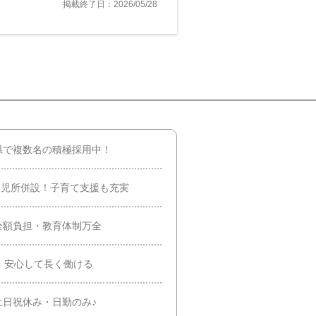
掲載終了日：2026/05/28
県で複数名の積極採用中！
託児所併設！子育て支援も充実
全額負担・教育体制万全
！安心して長く働ける
土日祝休み・日勤のみ♪