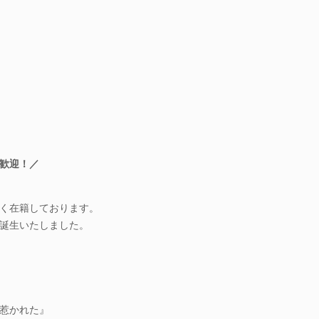
歓迎！／
く在籍しております。
誕生いたしました。
惹かれた』