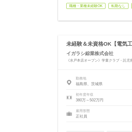
職種・業種未経験OK
転勤なし
未経験＆未資格OK【電気
イガラシ綜業株式会社
《水戸本店オープン》学童クラブ・託児所
勤務地
福島県、茨城県
初年度年収
380万～502万円
雇用形態
正社員