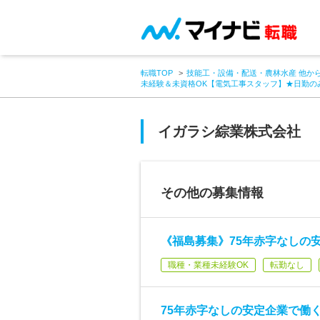
転職TOP
技能工・設備・配送・農林水産 他か
未経験＆未資格OK【電気工事スタッフ】★日勤の
イガラシ綜業株式会社
その他の募集情報
《福島募集》75年赤字なしの
職種・業種未経験OK
転勤なし
75年赤字なしの安定企業で働