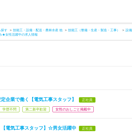
ら探す
技能工・設備・配送・農林水産 他
技能工（整備・生産・製造・工事）
設備
み★女性活躍中の求人情報
安定企業で働く【電気工事スタッフ】
正社員
学歴不問
第二新卒歓迎
女性のおしごと掲載中
く【電気工事スタッフ】☆男女活躍中
正社員