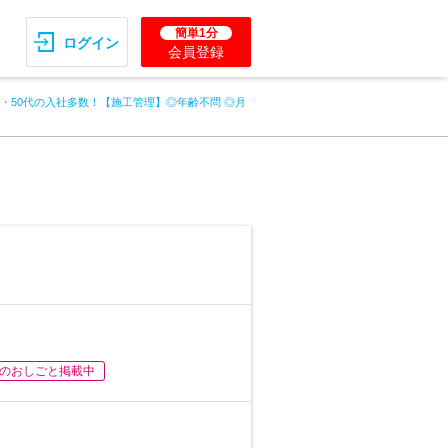
簡単1分
ログイン
会員登録
代・50代の入社多数！【施工管理】◎年齢不問 ◎月
のおしごと掲載中