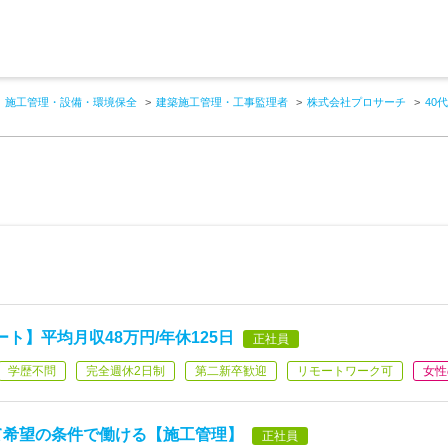
施工管理・設備・環境保全
建築施工管理・工事監理者
株式会社プロサーチ
40
ト】平均月収48万円/年休125日
正社員
学歴不問
完全週休2日制
第二新卒歓迎
リモートワーク可
女性
て希望の条件で働ける【施工管理】
正社員