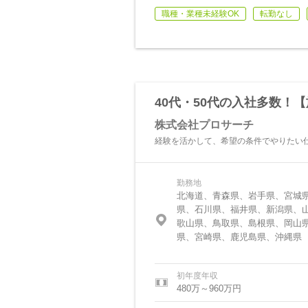
職種・業種未経験OK
転勤なし
40代・50代の入社多数！
株式会社プロサーチ
経験を活かして、希望の条件でやりたい
勤務地
北海道、青森県、岩手県、宮城
県、石川県、福井県、新潟県、
歌山県、鳥取県、島根県、岡山
県、宮崎県、鹿児島県、沖縄県
初年度年収
480万～960万円