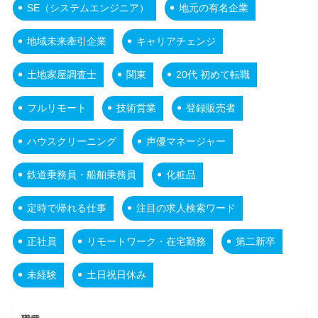
SE（システムエンジニア）
地元の有名企業
地域未来牽引企業
キャリアチェンジ
土地家屋調査士
関東
20代 初めて転職
フルリモート
技術営業
登録販売者
ハウスクリーニング
声優マネージャー
鉄道乗務員・船舶乗務員
化粧品
定時で帰れる仕事
注目の求人検索ワード
正社員
リモートワーク・在宅勤務
第二新卒
未経験
土日祝日休み