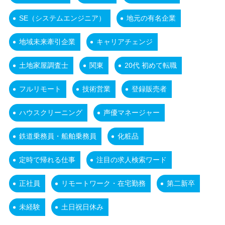
SE（システムエンジニア）
地元の有名企業
地域未来牽引企業
キャリアチェンジ
土地家屋調査士
関東
20代 初めて転職
フルリモート
技術営業
登録販売者
ハウスクリーニング
声優マネージャー
鉄道乗務員・船舶乗務員
化粧品
定時で帰れる仕事
注目の求人検索ワード
正社員
リモートワーク・在宅勤務
第二新卒
未経験
土日祝日休み