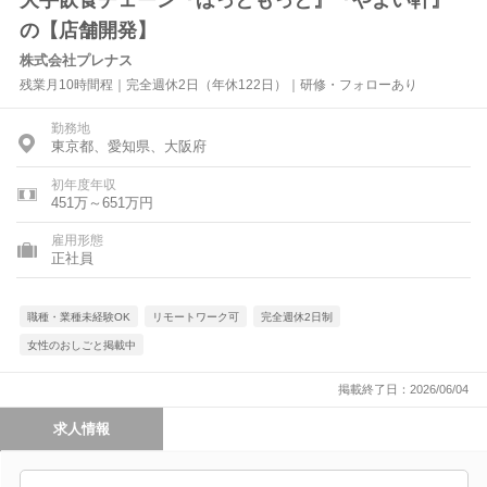
大手飲食チェーン『ほっともっと』『やよい軒』
の【店舗開発】
株式会社プレナス
残業月10時間程｜完全週休2日（年休122日）｜研修・フォローあり
勤務地
東京都、愛知県、大阪府
初年度年収
451万～651万円
雇用形態
正社員
職種・業種未経験OK
リモートワーク可
完全週休2日制
女性のおしごと掲載中
掲載終了日：2026/06/04
求人情報