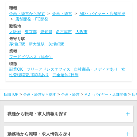
職種
企画・経営から探す
>
企画・経営
>
MD・バイヤー・店舗開発
>
店舗開発・FC開発
勤務地
大阪府
東京都
愛知県
名古屋市
大阪市
最寄り駅
茅場町駅
新大阪駅
矢場町駅
業種
フードビジネス（総合）
特徴
副業OK
フリーアドレスオフィス
自社商品・メディアあり
女
性管理職登用実績あり
完全週休2日制
転職TOP
企画・経営から探す
企画・経営
MD・バイヤー・店舗開発
店
職種から転職・求人情報を探す
勤務地から転職・求人情報を探す