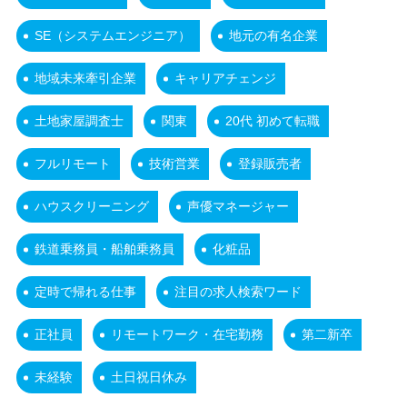
SE（システムエンジニア）
地元の有名企業
地域未来牽引企業
キャリアチェンジ
土地家屋調査士
関東
20代 初めて転職
フルリモート
技術営業
登録販売者
ハウスクリーニング
声優マネージャー
鉄道乗務員・船舶乗務員
化粧品
定時で帰れる仕事
注目の求人検索ワード
正社員
リモートワーク・在宅勤務
第二新卒
未経験
土日祝日休み