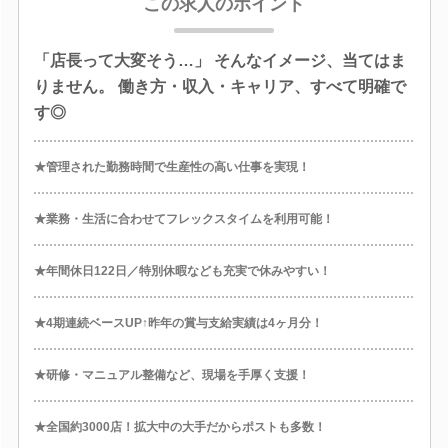
この求人のポイント
「店長って大変そう…」 そんなイメージ、当てはま
りません。 働き方・収入・キャリア、すべて明確で
す◎
★管理された勤務時間で生産性の高い仕事を実現！
★業務・生活に合わせてフレックスタイムを利用可能！
★年間休日122日／特別休暇なども充実で休みやすい！
★4期連続ベースUP↑昨年の賞与支給実績は4ヶ月分！
★研修・マニュアル整備など、現場を手厚く支援！
★全国約3000店！拡大中の大手だからポストも多数！