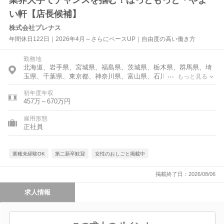
業界大手でチャンスを掴む！ほっともっと・やよ
い軒【店長候補】
株式会社プレナス
年間休日122日｜2026年4月～さらにベースUP｜自由度の高い働き方
勤務地
北海道、岩手県、宮城県、福島県、茨城県、栃木県、群馬県、埼
玉県、千葉県、東京都、神奈川県、富山県、石川県、福井県、新
もっと見る
潟県、山梨県、長野県、岐阜県、静岡県、愛知県、三重県、滋賀
初年度年収
県、京都府、大阪府、兵庫県、奈良県、和歌山県、鳥取県、島根
457万～670万円
県、岡山県、広島県、山口県、徳島県、香川県、愛媛県、高知
県、福岡県、佐賀県、長崎県、熊本県、大分県、宮崎県、鹿児島
雇用形態
県
正社員
業種未経験OK
第二新卒歓迎
女性のおしごと掲載中
掲載終了日：2026/08/06
求人情報