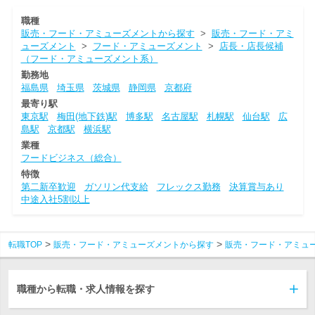
職種
販売・フード・アミューズメントから探す
>
販売・フード・アミ
ューズメント
>
フード・アミューズメント
>
店長・店長候補
（フード・アミューズメント系）
勤務地
福島県
埼玉県
茨城県
静岡県
京都府
最寄り駅
東京駅
梅田(地下鉄)駅
博多駅
名古屋駅
札幌駅
仙台駅
広
島駅
京都駅
横浜駅
業種
フードビジネス（総合）
特徴
第二新卒歓迎
ガソリン代支給
フレックス勤務
決算賞与あり
中途入社5割以上
転職TOP
販売・フード・アミューズメントから探す
販売・フード・アミュ
職種から転職・求人情報を探す