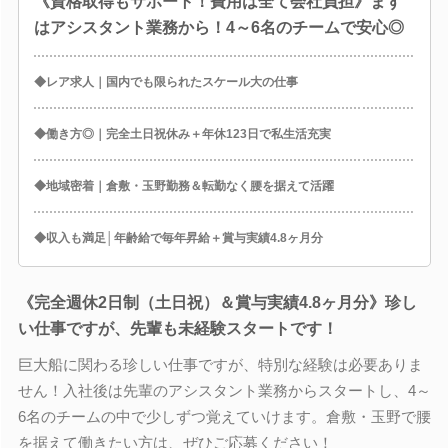
《資格取得もサポート！費用は全て会社負担》まず
はアシスタント業務から！4～6名のチームで安心◎
◆レア求人｜国内でも限られたスケール大の仕事
◆働き方◎｜完全土日祝休み＋年休123日で私生活充実
◆地域密着｜倉敷・玉野勤務＆転勤なく腰を据えて活躍
◆収入も満足│年齢給で毎年昇給＋賞与実績4.8ヶ月分
《完全週休2日制（土日祝）＆賞与実績4.8ヶ月分》珍し
い仕事ですが、先輩も未経験スタートです！
巨大船に関わる珍しい仕事ですが、特別な経験は必要ありま
せん！入社後は先輩のアシスタント業務からスタートし、4～
6名のチームの中で少しずつ覚えていけます。倉敷・玉野で腰
を据えて働きたい方は、ぜひご応募ください！