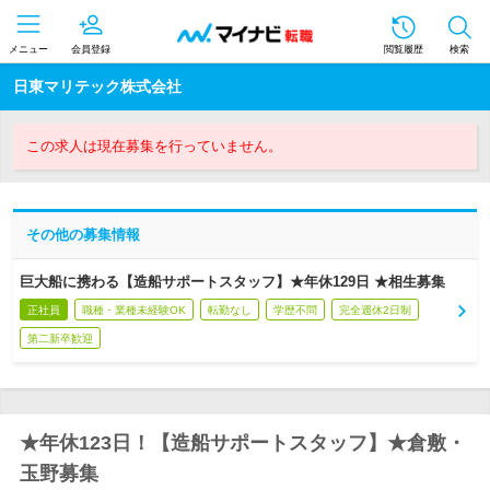
メニュー
会員登録
閲覧履歴
検索
日東マリテック株式会社
この求人は現在募集を行っていません。
その他の募集情報
巨大船に携わる【造船サポートスタッフ】★年休129日 ★相生募集
正社員
職種・業種未経験OK
転勤なし
学歴不問
完全週休2日制
第二新卒歓迎
★年休123日！【造船サポートスタッフ】★倉敷・
玉野募集