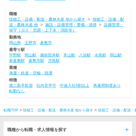
職種
技能工・設備・配送・農林水産 他から探す
>
技能工・設備・配
送・農林水産 他
>
施設・設備管理・警備・清掃
>
設備管理・
保守（ガス・空調・上下水・消防等）
勤務地
岡山県
玉野市
倉敷市
最寄り駅
宇野駅
岡山駅
備前田井駅
常山駅
八浜駅
水島駅
岡山駅
新倉敷駅
倉敷市駅
児島駅
業種
海運・鉄道・空輸・陸運
特徴
第二新卒歓迎
社内見学可
中途入社5割以上
再雇用制度あり
転勤なし
転職TOP
技能工・設備・配送・農林水産 他から探す
技能工・設備・配送・
職種から転職・求人情報を探す