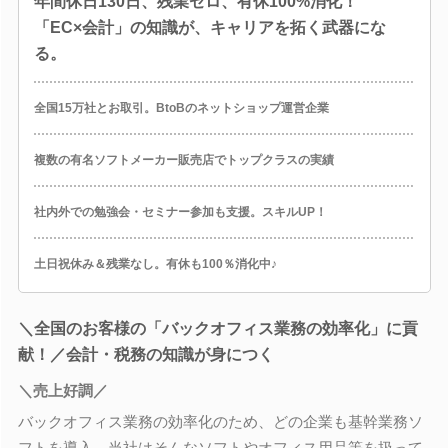
年間休日130日、残業ゼロ、有休100%消化！
「EC×会計」の知識が、キャリアを拓く武器にな
る。
全国15万社とお取引。BtoBのネットショップ運営企業
複数の有名ソフトメーカー販売店でトップクラスの実績
社内外での勉強会・セミナー参加も支援。スキルUP！
土日祝休み＆残業なし。有休も100％消化中♪
＼全国のお客様の「バックオフィス業務の効率化」に貢
献！／会計・税務の知識が身につく
＼売上好調／
バックオフィス業務の効率化のため、どの企業も基幹業務ソ
フトを導入。当社はそんなソフトやオフィス用品等を扱って