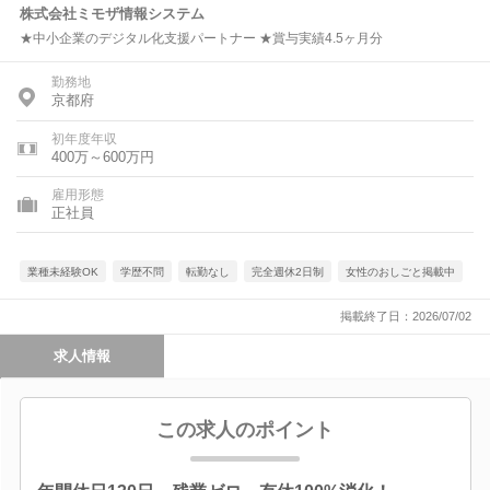
株式会社ミモザ情報システム
★中小企業のデジタル化支援パートナー ★賞与実績4.5ヶ月分
勤務地
京都府
初年度年収
400万～600万円
雇用形態
正社員
業種未経験OK
学歴不問
転勤なし
完全週休2日制
女性のおしごと掲載中
掲載終了日：2026/07/02
求人情報
この求人のポイント