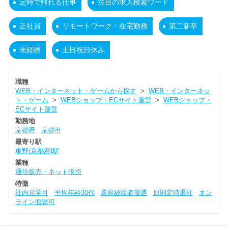
定時で帰れる仕事
注目の求人検索ワード
正社員
リモートワーク・在宅勤務
第二新卒
未経験
土日祝日休み
職種
WEB・インターネット・ゲームから探す
>
WEB・インターネッ
ト・ゲーム
>
WEBショップ・ECサイト運営
>
WEBショップ・
ECサイト運営
勤務地
京都府
京都市
最寄り駅
東野(京都府)駅
業種
通信販売・ネット販売
特徴
社内見学可
平均年齢30代
業界経験者優遇
原則定時退社
オン
ライン面談可