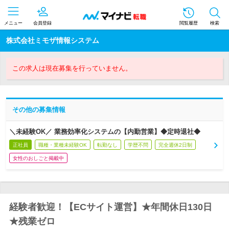
メニュー
会員登録
閲覧履歴
検索
株式会社ミモザ情報システム
この求人は現在募集を行っていません。
その他の募集情報
＼未経験OK／ 業務効率化システムの【内勤営業】◆定時退社◆
正社員
職種・業種未経験OK
転勤なし
学歴不問
完全週休2日制
女性のおしごと掲載中
経験者歓迎！【ECサイト運営】★年間休日130日
★残業ゼロ