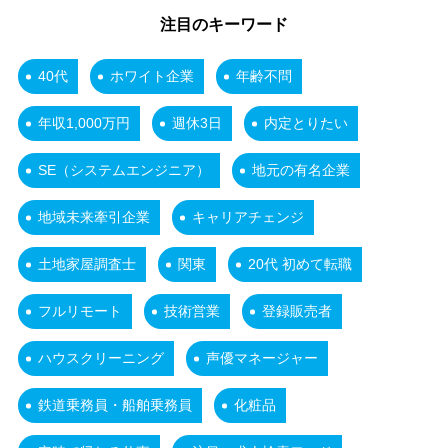
注目のキーワード
40代
ホワイト企業
年齢不問
年収1,000万円
週休3日
内定とりたい
SE（システムエンジニア）
地元の有名企業
地域未来牽引企業
キャリアチェンジ
土地家屋調査士
関東
20代 初めて転職
フルリモート
技術営業
登録販売者
ハウスクリーニング
声優マネージャー
鉄道乗務員・船舶乗務員
化粧品