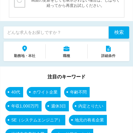
画面の更新をしても表示されない場合は、しばらく
経ってから再度お試しください。
検索
どんな求人をお探しですか？
勤務地・本社
職種
詳細条件
注目のキーワード
40代
ホワイト企業
年齢不問
年収1,000万円
週休3日
内定とりたい
SE（システムエンジニア）
地元の有名企業