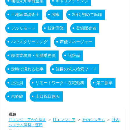
地域未来牽引企業
キャリアチェンジ
土地家屋調査士
関東
20代 初めて転職
フルリモート
技術営業
登録販売者
ハウスクリーニング
声優マネージャー
鉄道乗務員・船舶乗務員
化粧品
定時で帰れる仕事
注目の求人検索ワード
正社員
リモートワーク・在宅勤務
第二新卒
未経験
土日祝日休み
職種
ITエンジニアから探す
>
ITエンジニア
>
社内システム
>
社内
システム開発・運用