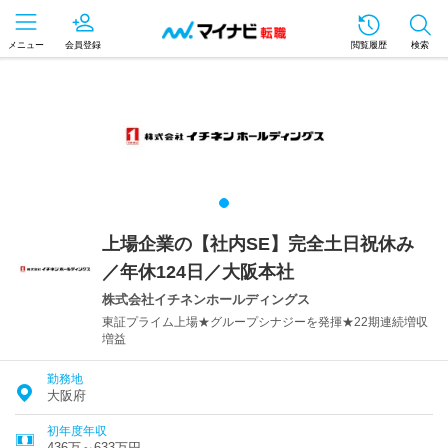
メニュー
会員登録
閲覧履歴
検索
上場企業の【社内SE】完全土日祝休み
／年休124日／大阪本社
株式会社イチネンホールディングス
東証プライム上場★グループシナジーを発揮★22期連続増収
増益
勤務地
大阪府
初年度年収
436万～633万円