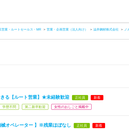
店営業・ルートセールス・MR
営業・企画営業（法人向け）
澁井鋼材株式会社
ノ
活きる【ルート営業】★未経験歓迎
正社員
新着
学歴不問
第二新卒歓迎
女性のおしごと掲載中
 機械オペレーター 】※残業ほぼなし
正社員
新着