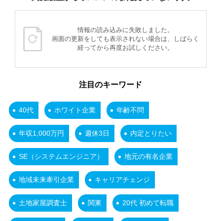
情報の読み込みに失敗しました。
画面の更新をしても表示されない場合は、しばらく
経ってから再度お試しください。
注目のキーワード
40代
ホワイト企業
年齢不問
年収1,000万円
週休3日
内定とりたい
SE（システムエンジニア）
地元の有名企業
地域未来牽引企業
キャリアチェンジ
土地家屋調査士
関東
20代 初めて転職