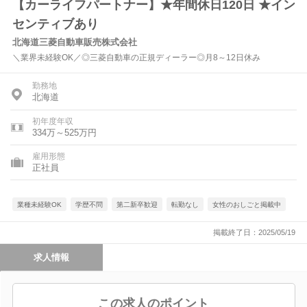
【カーライフパートナー】★年間休日120日 ★イン
センティブあり
北海道三菱自動車販売株式会社
＼業界未経験OK／◎三菱自動車の正規ディーラー◎月8～12日休み
勤務地
北海道
初年度年収
334万～525万円
雇用形態
正社員
業種未経験OK
学歴不問
第二新卒歓迎
転勤なし
女性のおしごと掲載中
掲載終了日：2025/05/19
求人情報
この求人のポイント