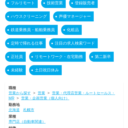
フルリモート
技術営業
登録販売者
ハウスクリーニング
声優マネージャー
鉄道乗務員・船舶乗務員
化粧品
定時で帰れる仕事
注目の求人検索ワード
正社員
リモートワーク・在宅勤務
第二新卒
未経験
土日祝日休み
職種
営業から探す
>
営業
>
営業・代理店営業・ルートセールス・
MR
>
営業・企画営業（個人向け）
勤務地
北海道
札幌市
業種
専門店（自動車関連）