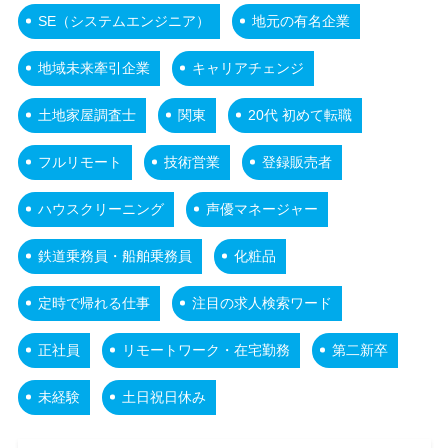
SE（システムエンジニア）
地元の有名企業
地域未来牽引企業
キャリアチェンジ
土地家屋調査士
関東
20代 初めて転職
フルリモート
技術営業
登録販売者
ハウスクリーニング
声優マネージャー
鉄道乗務員・船舶乗務員
化粧品
定時で帰れる仕事
注目の求人検索ワード
正社員
リモートワーク・在宅勤務
第二新卒
未経験
土日祝日休み