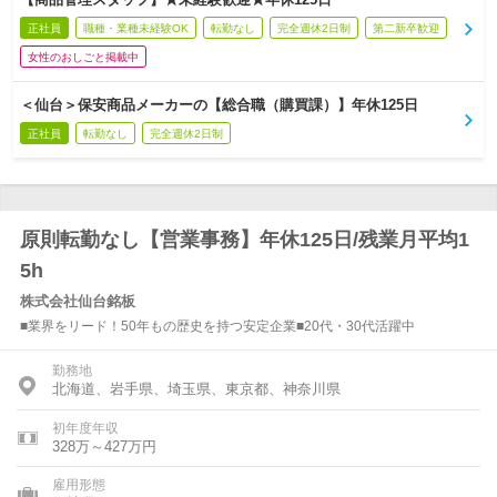
正社員
職種・業種未経験OK
転勤なし
完全週休2日制
第二新卒歓迎
女性のおしごと掲載中
＜仙台＞保安商品メーカーの【総合職（購買課）】年休125日
正社員
転勤なし
完全週休2日制
原則転勤なし【営業事務】年休125日/残業月平均1
5h
株式会社仙台銘板
■業界をリード！50年もの歴史を持つ安定企業■20代・30代活躍中
勤務地
北海道、岩手県、埼玉県、東京都、神奈川県
初年度年収
328万～427万円
雇用形態