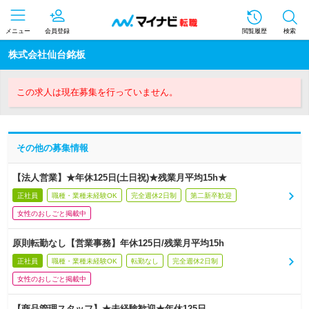
メニュー
会員登録
閲覧履歴
検索
株式会社仙台銘板
この求人は現在募集を行っていません。
その他の募集情報
【法人営業】★年休125日(土日祝)★残業月平均15h★
正社員
職種・業種未経験OK
完全週休2日制
第二新卒歓迎
女性のおしごと掲載中
原則転勤なし【営業事務】年休125日/残業月平均15h
正社員
職種・業種未経験OK
転勤なし
完全週休2日制
女性のおしごと掲載中
【商品管理スタッフ】★未経験歓迎★年休125日