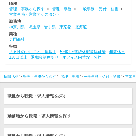
職種
管理・事務から探す
>
管理・事務
>
一般事務・受付・秘書
>
営業事務・営業アシスタント
勤務地
神奈川県
埼玉県
岩手県
東京都
北海道
業種
専門商社
特徴
「女性のおしごと」掲載中
5日以上連続休暇取得可能
年間休日
120日以上
退職金制度あり
オフィス内禁煙・分煙
転職TOP
管理・事務から探す
管理・事務
一般事務・受付・秘書
営業事
職種から転職・求人情報を探す
勤務地から転職・求人情報を探す
業種から転職・求人情報を探す