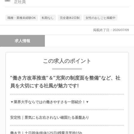
正社員
職種・業種未経験OK
転勤なし
完全週休2日制
女性のおしごと掲載中
掲載終了日：2026/07/09
求人情報
この求人のポイント
"働き方改革推進"＆"充実の制度面を整備"など、社
員を大切にする社風が魅力です!
▼業界大手ならではの働きやすさを一部紹介！▼
安定性｜景気にも左右されない確固たる基盤あり
働き方｜土日祝休/年休125日/残業月平均15h