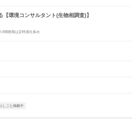
る【環境コンサルタント(生物相調査)】
割 #閑散期は定時退社多め
おしごと掲載中