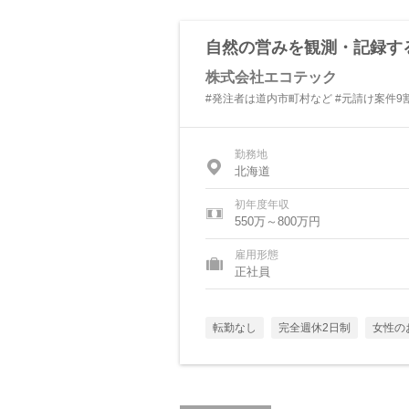
自然の営みを観測・記録す
株式会社エコテック
#発注者は道内市町村など #元請け案件9
勤務地
北海道
初年度年収
550万～800万円
雇用形態
正社員
転勤なし
完全週休2日制
女性の