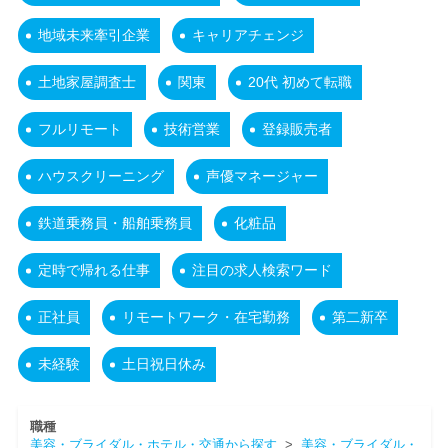
地域未来牽引企業
キャリアチェンジ
土地家屋調査士
関東
20代 初めて転職
フルリモート
技術営業
登録販売者
ハウスクリーニング
声優マネージャー
鉄道乗務員・船舶乗務員
化粧品
定時で帰れる仕事
注目の求人検索ワード
正社員
リモートワーク・在宅勤務
第二新卒
未経験
土日祝日休み
職種
美容・ブライダル・ホテル・交通から探す
>
美容・ブライダル・