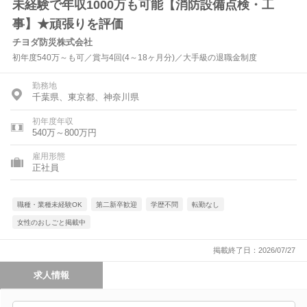
未経験で年収1000万も可能【消防設備点検・工
事】★頑張りを評価
チヨダ防災株式会社
初年度540万～も可／賞与4回(4～18ヶ月分)／大手級の退職金制度
勤務地
千葉県、東京都、神奈川県
初年度年収
540万～800万円
雇用形態
正社員
職種・業種未経験OK
第二新卒歓迎
学歴不問
転勤なし
女性のおしごと掲載中
掲載終了日：2026/07/27
求人情報