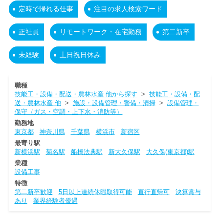
定時で帰れる仕事
注目の求人検索ワード
正社員
リモートワーク・在宅勤務
第二新卒
未経験
土日祝日休み
職種
技能工・設備・配送・農林水産 他から探す
>
技能工・設備・配
送・農林水産 他
>
施設・設備管理・警備・清掃
>
設備管理・
保守（ガス・空調・上下水・消防等）
勤務地
東京都
神奈川県
千葉県
横浜市
新宿区
最寄り駅
新横浜駅
菊名駅
船橋法典駅
新大久保駅
大久保(東京都)駅
業種
設備工事
特徴
第二新卒歓迎
5日以上連続休暇取得可能
直行直帰可
決算賞与
あり
業界経験者優遇