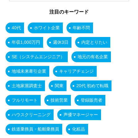
注目のキーワード
40代
ホワイト企業
年齢不問
年収1,000万円
週休3日
内定とりたい
SE（システムエンジニア）
地元の有名企業
地域未来牽引企業
キャリアチェンジ
土地家屋調査士
関東
20代 初めて転職
フルリモート
技術営業
登録販売者
ハウスクリーニング
声優マネージャー
鉄道乗務員・船舶乗務員
化粧品