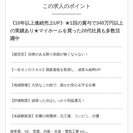
この求人のポイント
《10年以上連続売上UP》★1回の賞与で340万円以上
の実績あり★マイホームを買った20代社員も多数活
躍中
【超安定】法律がある限り依頼が無くならない！
【一生モノのスキル】国家資格を取得し、成長＆給料UP
【地域密着】大切なこの街で、誰かの安心を守る仕事
【評価制度】頑張った分はしっかり利益還元！
【未経験歓迎】先輩の前職例：元工場、コンビニ、介護
接客業、SE、営業、内装・水道・電気工事 etc...