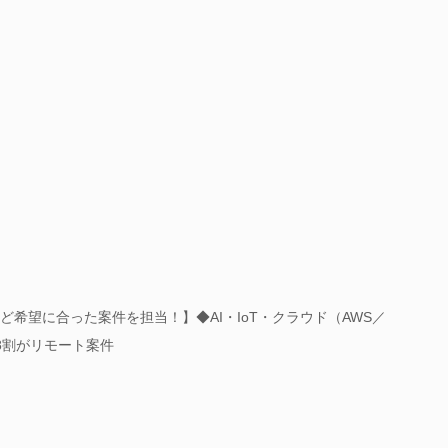
ど希望に合った案件を担当！】◆AI・IoT・クラウド（AWS／
◆8割がリモート案件