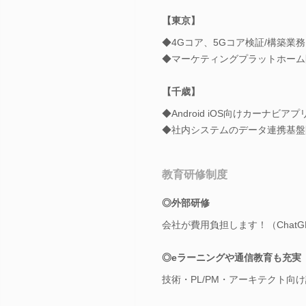
【東京】
◆4Gコア、5Gコア検証/構築業務
◆マーケティングプラットホーム
【千歳】
◆Android iOS向けカーナビア
◆社内システムのデータ連携基盤
教育研修制度
◎外部研修
会社が費用負担します！（ChatG
◎eラーニングや通信教育も充実
技術・PL/PM・アーキテクト向