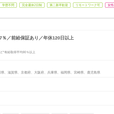
学歴不問
完全週休2日制
第二新卒歓迎
リモートワーク可
女性
.7％／前給保証あり／年休120日以上
ほど*有給取得平均90％以上
川県、滋賀県、京都府、大阪府、兵庫県、福岡県、宮崎県、鹿児島県