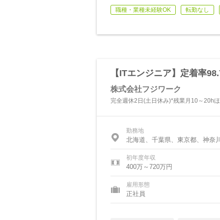
職種・業種未経験OK
転勤なし
【ITエンジニア】定着率98
株式会社フジワーク
完全週休2日(土日休み)*残業月10～20h
勤務地
北海道、千葉県、東京都、神奈
初年度年収
400万～720万円
雇用形態
正社員