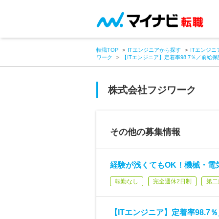
転職TOP
ITエンジニアから探す
ITエンジニ
ワーク
【ITエンジニア】定着率98.7％／前給
株式会社フジワーク
その他の募集情報
経験が浅くてもOK！機械・電
転勤なし
完全週休2日制
第二
【ITエンジニア】定着率98.7