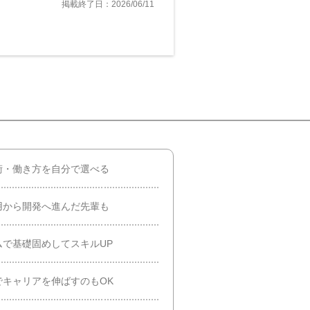
掲載終了日：2026/06/11
術・働き方を自分で選べる
用から開発へ進んだ先輩も
で基礎固めしてスキルUP
でキャリアを伸ばすのもOK