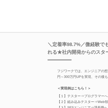
＼定着率98.7%／微経験
れる★社内開発からのスタ
フジワークでは、エンジニアの想
円～300万円UPを実現、その後
＜実現例はこちら！＞
【１】テスター⇒プログラマーへ
【２】組み込みテスター⇒Web
【３】SESエンジニア⇒課長職へ