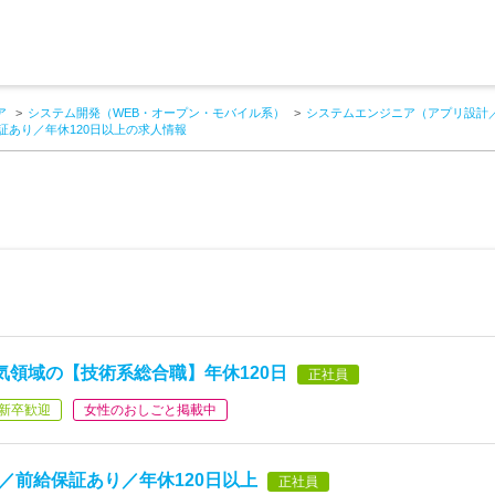
ア
システム開発（WEB・オープン・モバイル系）
システムエンジニア（アプリ設計
保証あり／年休120日以上の求人情報
気領域の【技術系総合職】年休120日
正社員
新卒歓迎
女性のおしごと掲載中
％／前給保証あり／年休120日以上
正社員