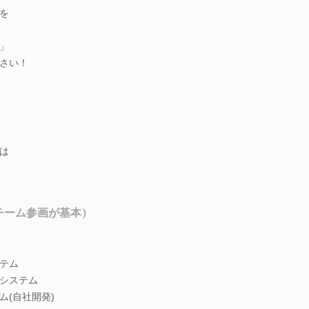
を
」
さい！
は
チーム参画が基本）
テム
システム
(自社開発)