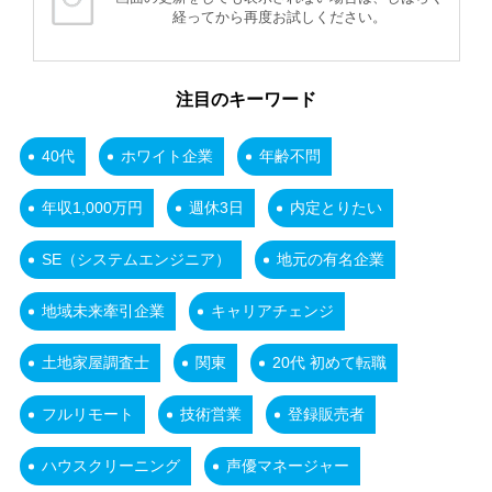
経ってから再度お試しください。
注目のキーワード
40代
ホワイト企業
年齢不問
年収1,000万円
週休3日
内定とりたい
SE（システムエンジニア）
地元の有名企業
地域未来牽引企業
キャリアチェンジ
土地家屋調査士
関東
20代 初めて転職
フルリモート
技術営業
登録販売者
ハウスクリーニング
声優マネージャー