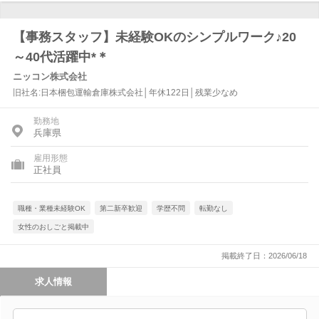
【事務スタッフ】未経験OKのシンプルワーク♪20
～40代活躍中*＊
ニッコン株式会社
旧社名:日本梱包運輸倉庫株式会社│年休122日│残業少なめ
勤務地
兵庫県
雇用形態
正社員
職種・業種未経験OK
第二新卒歓迎
学歴不問
転勤なし
女性のおしごと掲載中
掲載終了日：2026/06/18
求人情報