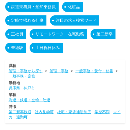
鉄道乗務員・船舶乗務員
化粧品
定時で帰れる仕事
注目の求人検索ワード
正社員
リモートワーク・在宅勤務
第二新卒
未経験
土日祝日休み
職種
管理・事務から探す
>
管理・事務
>
一般事務・受付・秘書
>
一般事務・庶務
勤務地
兵庫県
神戸市
業種
海運・鉄道・空輸・陸運
特徴
第二新卒歓迎
社内見学可
社宅・家賃補助制度
学歴不問
マイ
カー通勤可